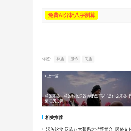
免费AI分析八字测算
标签:
彝族
服饰
民族
上一篇
彝族乐器，彝族特色乐器有哪些“玛布”是什么乐器_
菊江历史网
相关推荐
汉族饮食 汉族八大菜系之浙菜简介_民俗文