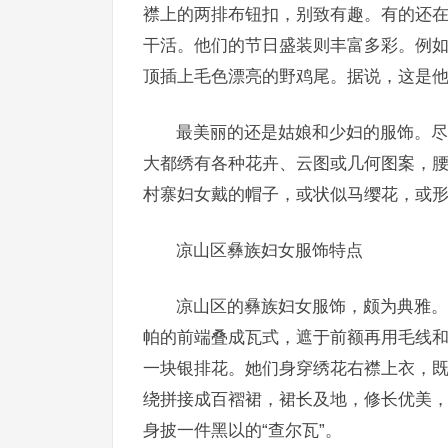
襟上的两排布钮扣，别致有趣。有的还
干活。他们的节日盛装则丰富多彩。例
顶插上毛色漂亮的野鸡尾。据说，这是
最美丽的还是姑娘和少妇的服饰。尽
大都绣有各种花卉、云图或几何图案，
村寨妇女戴的帽子，或状似马缨花，或形
凉山区彝族妇女服饰特点
凉山区的彝族妇女服饰，颇为典雅。
帕的前端叠成瓦式，遮于前额再用毛线
一块银排花。她们身穿绣花右襟上衣，
绕拼接成百褶裙，裙长及地，修长优美
身披一件黑以的“查尔瓦”。