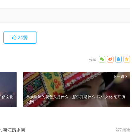
24
赞
下一篇
民俗文化
彝族服饰的花包头是什么，擦尔瓦是什么_民俗文化 菊江历
史网
化 菊江历史网
977
阅读