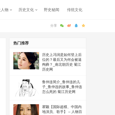
史人物
历史文化
野史秘闻
传统文化
热门推荐
历史上冯润是如何登上后
位的？最后又为何会被逼
殉葬？_南北朝历史 菊江
历史网
鲁仲连简介_鲁仲连的儿
子_鲁仲连的故事_鲁仲连
怎么死的 菊江历史网
瞿颖【国际超模、中国内
地演员、歌手】 – 人物百