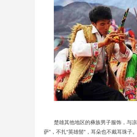
楚雄其他地区的彝族男子服饰，与凉
萨”，不扎“英雄髻”，耳朵也不戴耳珠