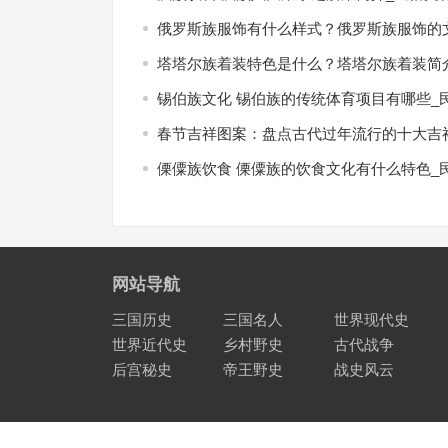
俄罗斯族服饰有什么样式？俄罗斯族服饰的文
塔塔尔族着装特色是什么？塔塔尔族着装简介
锡伯族文化 锡伯族的传统体育项目有哪些_
春节吉祥图案：盘点古代过年流行的十大吉祥
傈僳族饮食 傈僳族的饮食文化有什么特色_
网站导航
三国历史
三国名人
世界现代史
世界近代史
乡村野史
古代战争
后宫秘史
帝王野史
战史风云