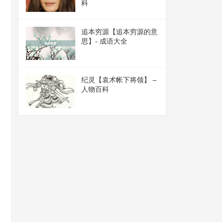
科
追本穷源【追本穷源的意
思】- 成语大全
纪灵【袁术帐下将领】 –
人物百科