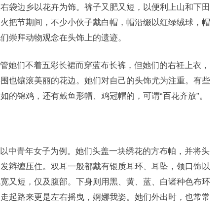
在右袋边乡以花卉为饰。裤子又肥又短，以便利上山和下田
如火把节期间，不少小伙子戴白帽，帽沿缀以红绿绒球，帽
他们崇拜动物观念在头饰上的遗迹。
管她们不着五彩长裙而穿蓝布长裤，但她们的右衽上衣，
腰围也镶滚美丽的花边。她们对自己的头饰尤为注重。有些
如的锦鸡，还有戴鱼形帽、鸡冠帽的，可谓“百花齐放”。
以中青年女子为例。她们头盖一块绣花的方布帕，并将头
和发辫缠压住。双耳一般都戴有银质耳环、耳坠，领口饰以
既宽又短，仅及腹部。下身则用黑、黄、蓝、白诸种色布环
，走起路来更是左右摇曳，婀娜我姿。她们外出时，也常常