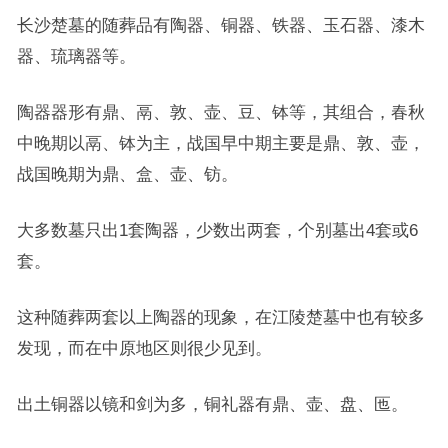
长沙楚墓的随葬品有陶器、铜器、铁器、玉石器、漆木
器、琉璃器等。
陶器器形有鼎、鬲、敦、壶、豆、钵等，其组合，春秋
中晚期以鬲、钵为主，战国早中期主要是鼎、敦、壶，
战国晚期为鼎、盒、壶、钫。
大多数墓只出1套陶器，少数出两套，个别墓出4套或6
套。
这种随葬两套以上陶器的现象，在江陵楚墓中也有较多
发现，而在中原地区则很少见到。
出土铜器以镜和剑为多，铜礼器有鼎、壶、盘、匜。