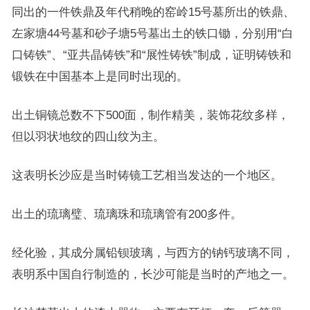
同出的一件铁鼎及年代稍晚的窑岭15号墓所出的铁鼎、
左家塘44号墓和砂子塘5号墓出土的铁口锄，分别用“白
口铸铁”、“亚共晶铸铁”和“展性铸铁”制成，证明铸铁和
锻铁在中国基本上是同时出现的。
出土铜镜总数不下500面，制作精美，装饰花纹多样，
但以羽状地纹的四山纹为主。
这表明长沙应是当时铸镜工艺相当发达的一个地区。
出土的琉璃璧、琉璃珠和琉璃管有200多件。
经化验，其成分属铅钡玻璃，与西方的钠钙玻璃不同，
表明系中国自行制造的，长沙可能是当时的产地之一。