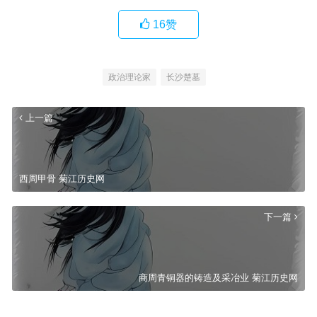
16
赞
政治理论家
长沙楚墓
上一篇
西周甲骨 菊江历史网
下一篇
商周青铜器的铸造及采冶业 菊江历史网