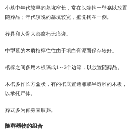
小墓中年代较早的墓坑窄长，常在头端掏一壁龛以放置
随葬品；年代较晚的墓坑较宽，壁龛掏在一侧。
葬具和人骨大都腐朽无痕迹。
中型墓的木质棺椁往往由于填白膏泥而保存较好。
棺椁之间多用木板隔成1～3个边箱，以放置随葬品。
木棺多作长方盒状，有的棺底置透雕或半透雕的木板，
以承托尸体。
葬式多为仰身直肢葬。
随葬器物的组合