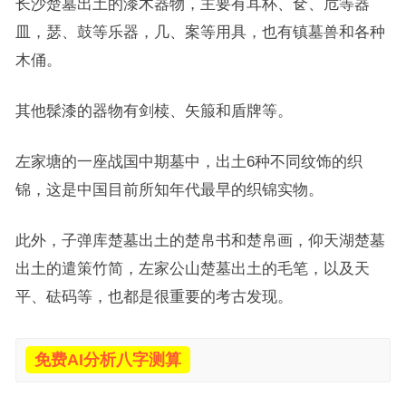
长沙楚墓出土的漆木器物，主要有耳杯、奁、卮等器
皿，瑟、鼓等乐器，几、案等用具，也有镇墓兽和各种
木俑。
其他髹漆的器物有剑椟、矢箙和盾牌等。
左家塘的一座战国中期墓中，出土6种不同纹饰的织
锦，这是中国目前所知年代最早的织锦实物。
此外，子弹库楚墓出土的楚帛书和楚帛画，仰天湖楚墓
出土的遣策竹简，左家公山楚墓出土的毛笔，以及天
平、砝码等，也都是很重要的考古发现。
免费AI分析八字测算