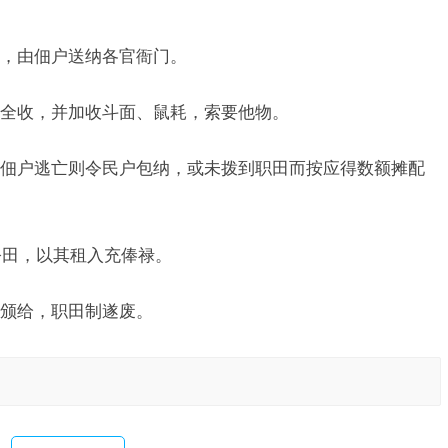
，由佃户送纳各官衙门。
全收，并加收斗面、鼠耗，索要他物。
佃户逃亡则令民户包纳，或未拨到职田而按应得数额摊配
公田，以其租入充俸禄。
颁给，职田制遂废。