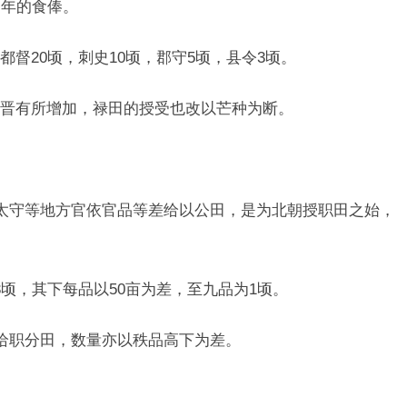
一年的食俸。
督20顷，刺史10顷，郡守5顷，县令3顷。
晋有所增加，禄田的授受也改以芒种为断。
郡太守等地方官依官品等差给以公田，是为北朝授职田之始，
顷，其下每品以50亩为差，至九品为1顷。
各给职分田，数量亦以秩品高下为差。