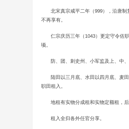
北宋真宗咸平二年（999），沿唐
不再享有。
仁宗庆历三年（1043）更定守令佐
顷。
防、团、刺史州、小军监及上、中、
陆田以三月底、水田以四月底、麦田
职田租入。
地租有实物分成租和实物定额租，后
租入全归各外任官分享。