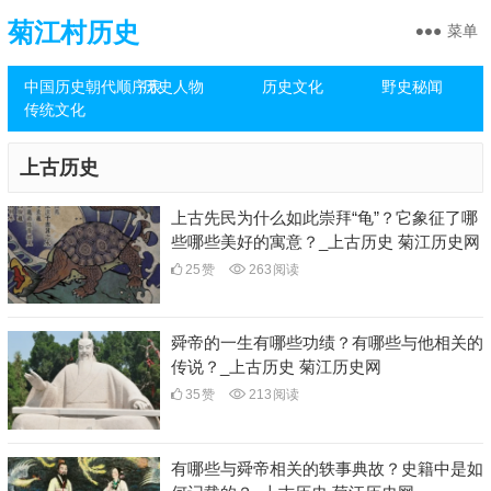
菊江村历史
菜单
中国历史朝代顺序表
历史人物
历史文化
野史秘闻
传统文化
上古历史
上古先民为什么如此崇拜“龟”？它象征了哪
些哪些美好的寓意？_上古历史 菊江历史网
25
赞
263
阅读
舜帝的一生有哪些功绩？有哪些与他相关的
传说？_上古历史 菊江历史网
35
赞
213
阅读
有哪些与舜帝相关的轶事典故？史籍中是如