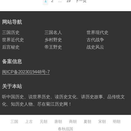
1
2
…
19
下一页
章
分
页
网站导航
三国历史
三国名人
世界现代史
世界近代史
乡村野史
古代战争
后宫秘史
帝王野史
战史风云
备案信息
闽ICP备2023019448号-7
关于本站
听中国历史、说世界历史、读历史文化、讲历史故事、品传统文
化、知历史人物、尽在菊江历史网！
三国
上古
元朝
唐朝
商朝
夏朝
宋朝
明朝
春秋战国