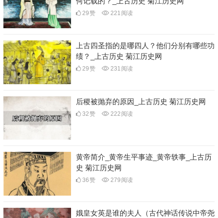
何记载的？_上古历史 菊江历史网
29
赞
221
阅读
上古四圣指的是哪四人？他们分别有哪些功
绩？_上古历史 菊江历史网
29
赞
231
阅读
后稷被抛弃的原因_上古历史 菊江历史网
32
赞
222
阅读
黄帝简介_黄帝生平事迹_黄帝轶事_上古历
史 菊江历史网
36
赞
279
阅读
娥皇女英是谁的夫人（古代神话传说中帝尧