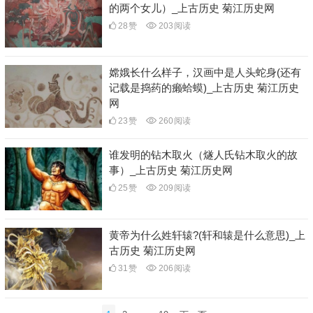
的两个女儿）_上古历史 菊江历史网
28
赞
203
阅读
嫦娥长什么样子，汉画中是人头蛇身(还有
记载是捣药的癞蛤蟆)_上古历史 菊江历史
网
23
赞
260
阅读
谁发明的钻木取火（燧人氏钻木取火的故
事）_上古历史 菊江历史网
25
赞
209
阅读
黄帝为什么姓轩辕?(轩和辕是什么意思)_上
古历史 菊江历史网
31
赞
206
阅读
文