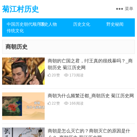
菊江村历史
菜单
中国历史朝代顺序表
历史人物
历史文化
野史秘闻
传统文化
商朝历史
商朝的亡国之君，纣王真的很残暴吗？_商
朝历史 菊江历史网
20
赞
173
阅读
商朝为什么频繁迁都_商朝历史 菊江历史网
22
赞
166
阅读
商朝是怎么灭亡的？商朝灭亡的原因是什