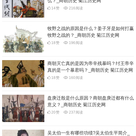
么？_商朝历史 菊江历史网
14
赞
216
阅读
牧野之战的原因是什么？姜子牙是如何打赢
牧野之战的？_商朝历史 菊江历史网
18
赞
196
阅读
商朝灭亡真的是因为帝辛残暴吗？纣王帝辛
真的是一个暴君吗？_商朝历史 菊江历史网
18
赞
160
阅读
盘庚迁殷是什么原因？商朝盘庚迁都有什么
意义？_商朝历史 菊江历史网
20
赞
237
阅读
吴太伯一生有哪些功绩?吴太伯生平简介_