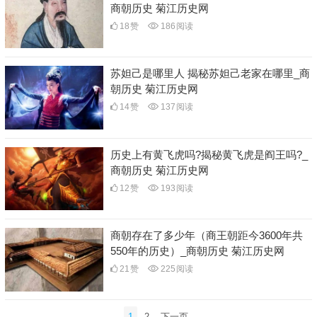
商朝历史 菊江历史网
18
赞
186
阅读
苏妲己是哪里人 揭秘苏妲己老家在哪里_商
朝历史 菊江历史网
14
赞
137
阅读
历史上有黄飞虎吗?揭秘黄飞虎是阎王吗?_
商朝历史 菊江历史网
12
赞
193
阅读
商朝存在了多少年（商王朝距今3600年共
550年的历史）_商朝历史 菊江历史网
21
赞
225
阅读
文
1
2
下一页