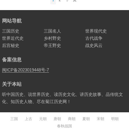
章
分
页
网站导航
三国历史
三国名人
世界现代史
世界近代史
乡村野史
古代战争
后宫秘史
帝王野史
战史风云
备案信息
闽ICP备2023019448号-7
关于本站
听中国历史、说世界历史、读历史文化、讲历史故事、品传统文
化、知历史人物、尽在菊江历史网！
三国
上古
元朝
唐朝
商朝
夏朝
宋朝
明朝
春秋战国