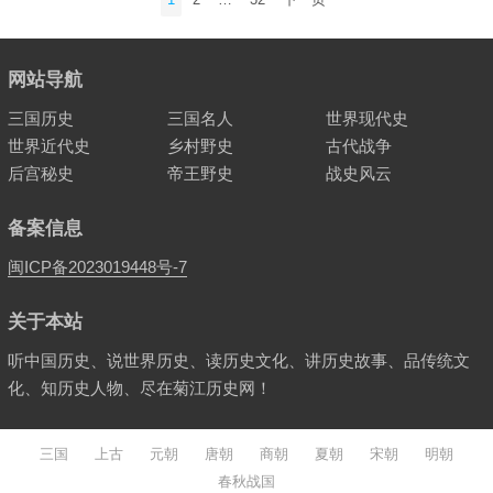
章
分
页
网站导航
三国历史
三国名人
世界现代史
世界近代史
乡村野史
古代战争
后宫秘史
帝王野史
战史风云
备案信息
闽ICP备2023019448号-7
关于本站
听中国历史、说世界历史、读历史文化、讲历史故事、品传统文
化、知历史人物、尽在菊江历史网！
三国
上古
元朝
唐朝
商朝
夏朝
宋朝
明朝
春秋战国