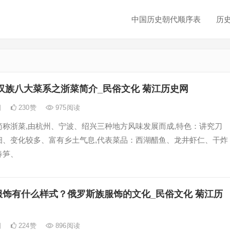
中国历史朝代顺序表
历
汉族八大菜系之浙菜简介_民俗文化 菊江历史网
日
230
赞
975
阅读
简称浙菜,由杭州、宁波、绍兴三种地方风味发展而成,特色：讲究刀
细、变化较多、富有乡土气息,代表菜品：西湖醋鱼、龙井虾仁、干炸
春笋、
服饰有什么样式？俄罗斯族服饰的文化_民俗文化 菊江历
日
224
赞
896
阅读