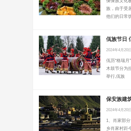
傈傈族文化
族，由于受
他们的日常
佤族节日 
2024年4月20
佤历“格瑞月
木鼓节分为
举行,佤族
保安族建筑
2024年4月20
1、肖家部
乡肖家村距今