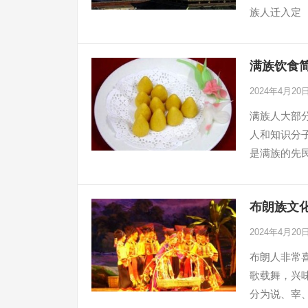
族人迁入定
满族饮食简
2024年4月20
满族人大部
人和知识分
是满族的先民
布朗族文化
2024年4月20
布朗人非常
歌载舞，兴
分为说、宰