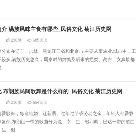
介 满族风味主食有哪些_民俗文化 菊江历史网
日
236
赞
685
阅读
分分布在辽宁、吉林、黑龙江三省和北京市,主要从事农业,城市中，工
子较多,满族历史悠久，周秦时的肃慎及后来的挹娄、勿吉、女真族都
,
 布朗族民间歌舞是什么样的_民俗文化 菊江历史网
日
216
赞
654
阅读
喜爱歌舞，每逢结婚、迁新居、过年过节或劳动之余，年轻人都爱载
味盎然,布朗山一带的歌曲分为说、宰、生、缀四调，巴达一带的歌曲
、生、缀