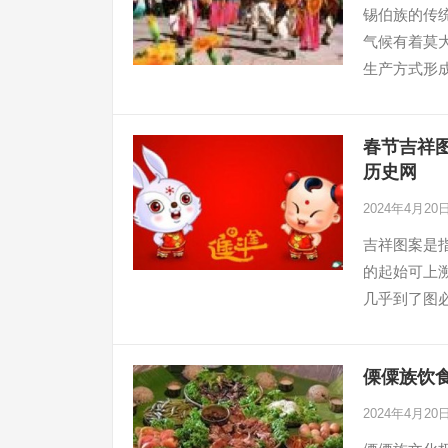
锡伯族的传
气候有着莫
生产方式形
春节吉祥
历史网
2024年4月20
吉祥图案是
的起始可上
几乎到了图
傈僳族饮食
2024年4月20