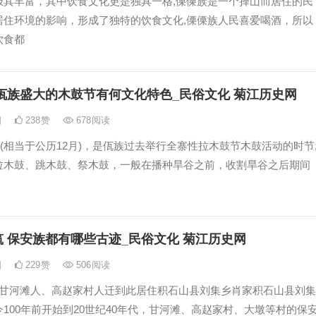
极其丰富，其中饮食文化更是独具一格,傈傈族是一个择山而居住的民
居住环境的影响，形成了独特的饮食文化,傈傈族人民喜爱喝酒，所以
饮食都
佤族盛大的木鼓节有何文化特色_民俗文化 菊江历史网
日
238
赞
678
阅读
”(相当于公历12月)，是佤族过去举行全寨性拉木鼓节木鼓活动的时节
拉木鼓、跳木鼓、祭木鼓，一般在播种旱谷之前，收割旱谷之后期间
 保安族都有哪些古迹_民俗文化 菊江历史网
日
229
赞
506
阅读
分甘河滩人、高赵家村人迁到此居住积石山县刘集乡肖家积石山县刘集
100年前开始到20世纪40年代，甘河滩、高赵家村、大墩等村的保