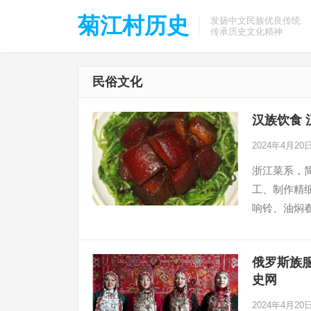
菊江村历史
发扬中文民族优良传统
传承历史文化精神
民俗文化
汉族饮食 
2024年4月20
浙江菜系，
工、制作精
响铃、油焖
俄罗斯族
史网
2024年4月20