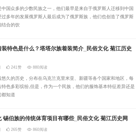
是中国众多的少数民族之一，他们最早是来自于俄罗斯人迁移到中国
经过多年的发展俄罗斯人最后成为了俄罗斯族，他们也创造了俄罗斯
相结合的饮
着装特色是什么？塔塔尔族着装简介_民俗文化 菊江历史
日
241
赞
880
阅读
着悠久的历史，分布在乌克兰克里米亚、新疆等各个国家和地区，每
装特色多彩缤纷,但是，作为一个民族，他们的服饰基本特征差异还是
们都知道
 锡伯族的传统体育项目有哪些_民俗文化 菊江历史网
日
265
赞
860
阅读