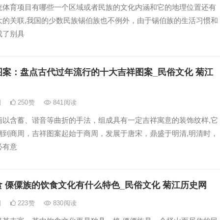
统体育项目有哪些一个区域或者民族的文化内涵和它的地理位置还有
大的关联,我国的少数民族锡伯族也不例外，由于锡伯族的生活习惯和
成了别具
图案：盘点古代过年流行的十大吉祥图案_民俗文化 菊江
日
250
赞
841
阅读
指以含蓄、谐音等曲折的手法，组成具有一定吉祥寓意的装饰纹样,它
溯到商周，吉祥图案起始于商周，发展于唐宋，鼎盛于明清,明清时，
必有意
 傈僳族的饮食文化有什么特色_民俗文化 菊江历史网
日
223
赞
830
阅读