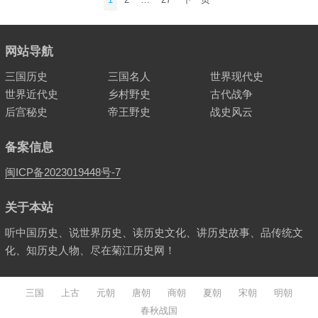
章
分
页
网站导航
三国历史
三国名人
世界现代史
世界近代史
乡村野史
古代战争
后宫秘史
帝王野史
战史风云
备案信息
闽ICP备2023019448号-7
关于本站
听中国历史、说世界历史、读历史文化、讲历史故事、品传统文
化、知历史人物、尽在菊江历史网！
三国
上古
元朝
唐朝
商朝
夏朝
宋朝
明朝
春秋战国