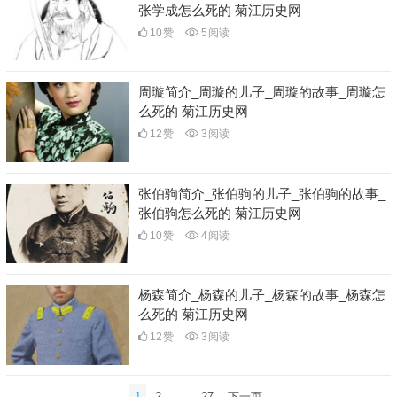
张学成怎么死的 菊江历史网
10
赞
5
阅读
周璇简介_周璇的儿子_周璇的故事_周璇怎
么死的 菊江历史网
12
赞
3
阅读
张伯驹简介_张伯驹的儿子_张伯驹的故事_
张伯驹怎么死的 菊江历史网
10
赞
4
阅读
杨森简介_杨森的儿子_杨森的故事_杨森怎
么死的 菊江历史网
12
赞
3
阅读
文
1
2
…
27
下一页