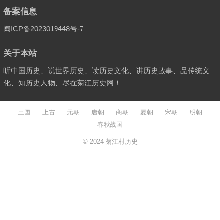
备案信息
闽ICP备2023019448号-7
关于本站
听中国历史、说世界历史、读历史文化、讲历史故事、品传统文
化、知历史人物、尽在菊江历史网！
三国
上古
元朝
唐朝
商朝
夏朝
宋朝
明朝
春秋战国
© 2024
菊江村历史