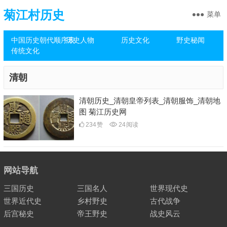
菊江村历史
菜单
中国历史朝代顺序表
历史人物
历史文化
野史秘闻
传统文化
清朝
清朝历史_清朝皇帝列表_清朝服饰_清朝地
图 菊江历史网
234
赞
24
阅读
网站导航
三国历史
三国名人
世界现代史
世界近代史
乡村野史
古代战争
后宫秘史
帝王野史
战史风云