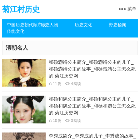
菊江村历史
菜单
中国历史朝代顺序表
历史人物
历史文化
野史秘闻
传统文化
清朝名人
和硕悫靖公主简介_和硕悫靖公主的儿子_
和硕悫靖公主的故事_和硕悫靖公主怎么死
的 菊江历史网
11
赞
4
阅读
和硕和婉公主简介_和硕和婉公主的儿子_
和硕和婉公主的故事_和硕和婉公主怎么死
的 菊江历史网
10
赞
3
阅读
李秀成简介_李秀成的儿子_李秀成的故事_