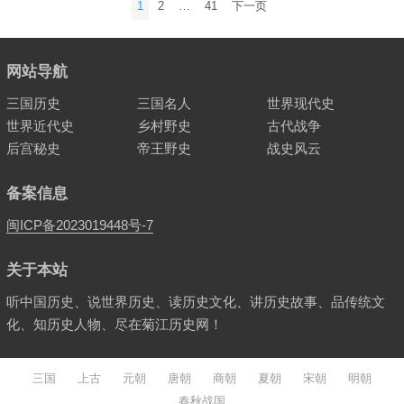
1
2
…
41
下一页
章
分
页
网站导航
三国历史
三国名人
世界现代史
世界近代史
乡村野史
古代战争
后宫秘史
帝王野史
战史风云
备案信息
闽ICP备2023019448号-7
关于本站
听中国历史、说世界历史、读历史文化、讲历史故事、品传统文
化、知历史人物、尽在菊江历史网！
三国
上古
元朝
唐朝
商朝
夏朝
宋朝
明朝
春秋战国