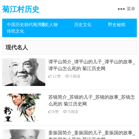
菊江村历史
菜单
中国历史朝代顺序表
历史人物
历史文化
野史秘闻
传统文化
现代名人
谭平山简介_谭平山的儿子_谭平山的故事_
谭平山怎么死的 菊江历史网
12
赞
5
阅读
苏镜简介_苏镜的儿子_苏镜的故事_苏镜怎
么死的 菊江历史网
9
赞
5
阅读
姜振国简介_姜振国的儿子_姜振国的故事_