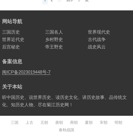
章
分
页
网站导航
三国历史
三国名人
世界现代史
世界近代史
乡村野史
古代战争
后宫秘史
帝王野史
战史风云
备案信息
闽ICP备2023019448号-7
关于本站
听中国历史、说世界历史、读历史文化、讲历史故事、品传统文
化、知历史人物、尽在菊江历史网！
三国
上古
元朝
唐朝
商朝
夏朝
宋朝
明朝
春秋战国