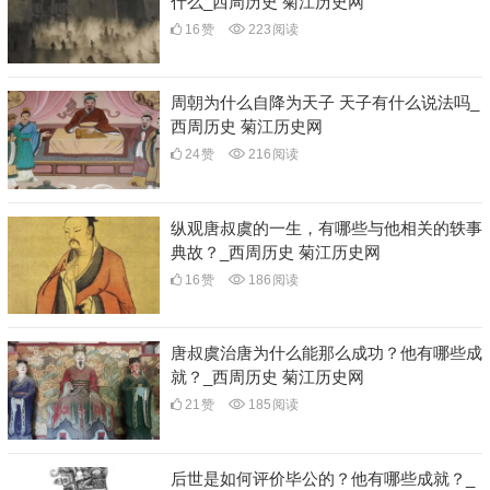
什么_西周历史 菊江历史网
16
赞
223
阅读
周朝为什么自降为天子 天子有什么说法吗_
西周历史 菊江历史网
24
赞
216
阅读
纵观唐叔虞的一生，有哪些与他相关的轶事
典故？_西周历史 菊江历史网
16
赞
186
阅读
唐叔虞治唐为什么能那么成功？他有哪些成
就？_西周历史 菊江历史网
21
赞
185
阅读
后世是如何评价毕公的？他有哪些成就？_