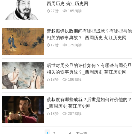
西周历史 菊江历史网
27
赞
185
阅读
曹叔振铎执政期间有哪些成就？有哪些与他
相关的轶事典故？_西周历史 菊江历史网
17
赞
175
阅读
后世对周公旦的评价如何？有哪些与周公旦
相关的轶事典故？_西周历史 菊江历史网
18
赞
186
阅读
蔡叔度有哪些成就？后世是如何评价他的？
_西周历史 菊江历史网
18
赞
207
阅读
文
1
2
…
4
下一页