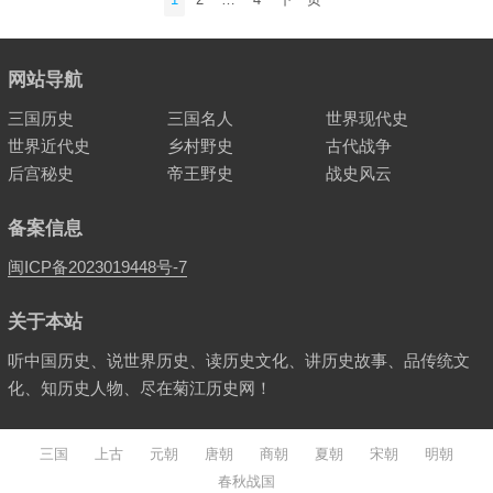
章
分
页
网站导航
三国历史
三国名人
世界现代史
世界近代史
乡村野史
古代战争
后宫秘史
帝王野史
战史风云
备案信息
闽ICP备2023019448号-7
关于本站
听中国历史、说世界历史、读历史文化、讲历史故事、品传统文
化、知历史人物、尽在菊江历史网！
三国
上古
元朝
唐朝
商朝
夏朝
宋朝
明朝
春秋战国