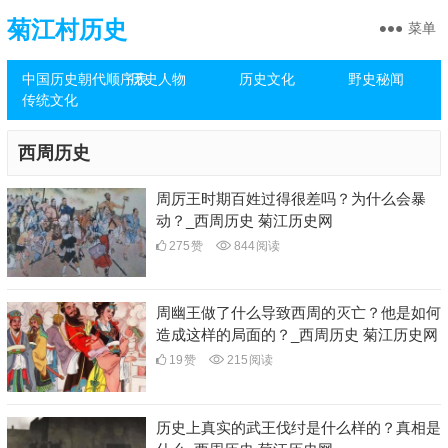
菊江村历史
菜单
中国历史朝代顺序表
历史人物
历史文化
野史秘闻
传统文化
西周历史
周厉王时期百姓过得很差吗？为什么会暴
动？_西周历史 菊江历史网
275
赞
844
阅读
周幽王做了什么导致西周的灭亡？他是如何
造成这样的局面的？_西周历史 菊江历史网
19
赞
215
阅读
历史上真实的武王伐纣是什么样的？真相是