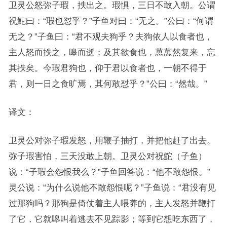
卫灵公怒弥子瑕，抶出之。瑕惧，三日不敢入朝。公谓
祝鮀曰：“瑕也怼乎？”子鱼对曰：“无之。”公曰：“何谓
无之？”子鱼曰：“君不观夫狗乎？夫狗依人以食者也，
主人怒而抶之，嗥而逝；及其欲食也，葸葸然复来，忘
其抶矣。今瑕君狗也，仰于君以食者也，一朝不得于
君，则一日之食旷焉，其何敢怼乎？”公曰：“然哉。”
译文：
卫灵公对弥子瑕发怒，用鞭子抽打，并把他赶了出去。
弥子瑕害怕，三天没敢上朝。卫灵公对祝鮀（子鱼）
说：“子瑕会怨恨我么？”子鱼回答说：“他不敢怨恨。”
灵公说：“为什么说他不敢怨恨呢？”子鱼说：“君没有见
过那狗吗？那狗是倚仗着主人喂养的，主人发怒并鞭打
了它，它就嗥叫着逃去不见踪影；等到它想吃东西了，