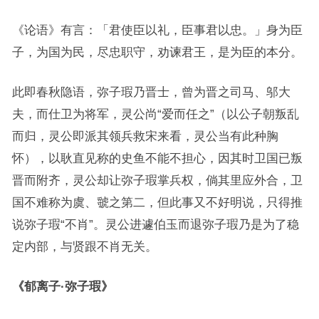
《论语》有言：「君使臣以礼，臣事君以忠。」身为臣
子，为国为民，尽忠职守，劝谏君王，是为臣的本分。
此即春秋隐语，弥子瑕乃晋士，曾为晋之司马、邬大
夫，而仕卫为将军，灵公尚“爱而任之”（以公子朝叛乱
而归，灵公即派其领兵救宋来看，灵公当有此种胸
怀），以耿直见称的史鱼不能不担心，因其时卫国已叛
晋而附齐，灵公却让弥子瑕掌兵权，倘其里应外合，卫
国不难称为虞、虢之第二，但此事又不好明说，只得推
说弥子瑕“不肖”。灵公进遽伯玉而退弥子瑕乃是为了稳
定内部，与贤跟不肖无关。
《郁离子·弥子瑕》