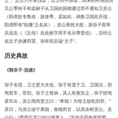
之”。定公六年鲁伐晋，过卫而不假道，回来的时候阳虎
又让季桓子和孟献子从卫国的国都通过而不通知卫灵公
（阳虎欲专鲁政，故使季、孟如此，倘鲁卫因此开战，
阳虎即有”削藩“之名矣），灵公果然大怒，派弥子瑕率
兵追击（《左传》在此称字而不名示尊晋也），后经公
叔文子劝谏而罢。弥牟死后谥“文子”。
历史典故
《韩非子·说难》
弥子名瑕，卫之嬖大夫也。弥子有宠于卫。卫国法，窃
驾君车，罪刖。弥子之母病，其人有夜告之，弥子轿驾
君车出，灵公闻而贤之曰：“孝哉！为母之故犯刖罪。”
异日，与灵公游于果园，食桃而甘，以其余鲜灵公。灵
公曰：“爱我忘其口味以啖寡人。”及弥子瑕色衰而爱