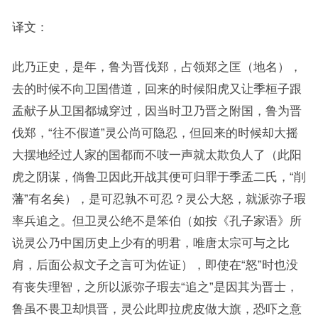
译文：
此乃正史，是年，鲁为晋伐郑，占领郑之匡（地名），
去的时候不向卫国借道，回来的时候阳虎又让季桓子跟
孟献子从卫国都城穿过，因当时卫乃晋之附国，鲁为晋
伐郑，“往不假道”灵公尚可隐忍，但回来的时候却大摇
大摆地经过人家的国都而不吱一声就太欺负人了（此阳
虎之阴谋，倘鲁卫因此开战其便可归罪于季孟二氏，“削
藩”有名矣），是可忍孰不可忍？灵公大怒，就派弥子瑕
率兵追之。但卫灵公绝不是笨伯（如按《孔子家语》所
说灵公乃中国历史上少有的明君，唯唐太宗可与之比
肩，后面公叔文子之言可为佐证），即使在“怒”时也没
有丧失理智，之所以派弥子瑕去“追之”是因其为晋士，
鲁虽不畏卫却惧晋，灵公此即拉虎皮做大旗，恐吓之意