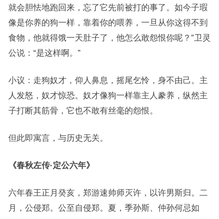
就会胆怯地跑回来，忘了它先前被打的事了。如今子瑕
像是你养的狗一样，靠着你的喂养，一旦从你这得不到
食物，他就得饿一天肚子了，他怎么敢怨恨你呢？”卫灵
公说：“是这样啊。”
小议：走狗奴才，仰人鼻息，摇尾乞怜，身不由己。主
人发怒，奴才惊恐。奴才像狗一样靠主人豢养，纵然主
子打断其筋骨，它也不敢有丝毫的怨恨。
但此即寓言，与历史无关。
《春秋左传·定公六年》
六年春王正月癸亥，郑游速帅师灭许，以许男斯归。二
月，公侵郑。公至自侵郑。夏，季孙斯、仲孙何忌如