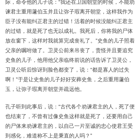
际，命令他的儿子说：“我还在卫国朝堂的时候，不能劝
谏君主重用蘧伯玉并且让弥子瑕离开朝堂，这样我作为
臣子没有能纠正君主的过错！活着的时候没能纠正君主
的过错，就是死了也无以成礼。我死后，你将我的尸体
放在窗下，这样对我就算完成丧礼了。”史鱼的儿子照着
父亲的嘱咐做了。卫灵公前来吊丧了，责怪并且要追究
史鱼的儿子，他用他父亲临终前说的话告诉了卫灵公，
卫灵公听后惊讶到脸色都变了，说：“都是寡人的过失
啊！”于是让史鱼的儿子好好安葬史鱼，之后重用蘧伯
玉，让弥子瑕离开朝堂并疏远他。
孔子听到此事后，说：“古代各个劝谏君主的人，死了便
也结束了，不曾有过像史鱼这样就是死了，还要用自己
的尸体来劝谏君主的，以自己一片至诚的忠心使君王受
到感化，难道称不上是秉直的人吗？”