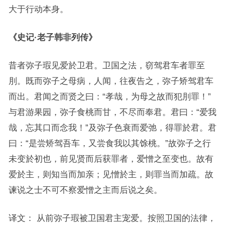
大于行动本身。
《史记·老子韩非列传》
昔者弥子瑕见爱於卫君。卫国之法，窃驾君车者罪至
刖。既而弥子之母病，人闻，往夜告之，弥子矫驾君车
而出。君闻之而贤之曰：“孝哉，为母之故而犯刖罪！”
与君游果园，弥子食桃而甘，不尽而奉君。君曰：“爱我
哉，忘其口而念我！”及弥子色衰而爱弛，得罪於君。君
曰：“是尝矫驾吾车，又尝食我以其馀桃。”故弥子之行
未变於初也，前见贤而后获罪者，爱憎之至变也。故有
爱於主，则知当而加亲；见憎於主，则罪当而加疏。故
谏说之士不可不察爱憎之主而后说之矣。
译文： 从前弥子瑕被卫国君主宠爱。按照卫国的法律，