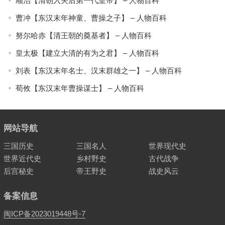
顺治【清朝入关后第一代皇帝】 – 人物百科
曹冲【东汉末年神童、曹操之子】 – 人物百科
努尔哈赤【清王朝的奠基者】 – 人物百科
皇太极【建立大清的有为之君】 – 人物百科
刘表【东汉末年名士、汉末群雄之一】 – 人物百科
荀攸【东汉末年曹操谋士】 – 人物百科
网站导航
三国历史
三国名人
世界现代史
世界近代史
乡村野史
古代战争
后宫秘史
帝王野史
战史风云
备案信息
闽ICP备2023019448号-7