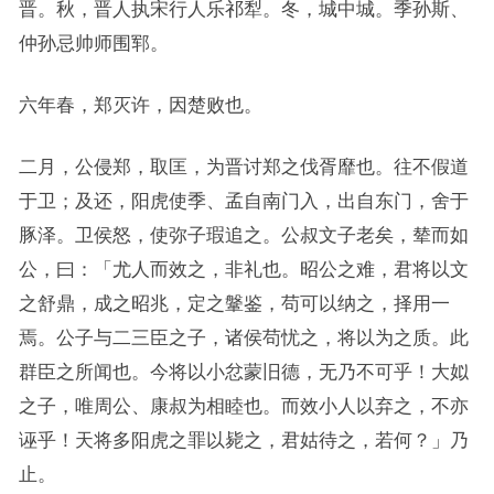
晋。秋，晋人执宋行人乐祁犁。冬，城中城。季孙斯、
仲孙忌帅师围郓。
六年春，郑灭许，因楚败也。
二月，公侵郑，取匡，为晋讨郑之伐胥靡也。往不假道
于卫；及还，阳虎使季、孟自南门入，出自东门，舍于
豚泽。卫侯怒，使弥子瑕追之。公叔文子老矣，辇而如
公，曰：「尤人而效之，非礼也。昭公之难，君将以文
之舒鼎，成之昭兆，定之鞶鉴，苟可以纳之，择用一
焉。公子与二三臣之子，诸侯苟忧之，将以为之质。此
群臣之所闻也。今将以小忿蒙旧德，无乃不可乎！大姒
之子，唯周公、康叔为相睦也。而效小人以弃之，不亦
诬乎！天将多阳虎之罪以毙之，君姑待之，若何？」乃
止。