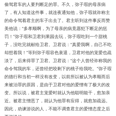
偷驾君车的人要判断足的罪。不久，弥子瑕的母亲病
了，有人知道这件事，就连夜通知他，弥子瑕就诈称主
的命令驾着君主的车子出去了。君主听到这件事反而赞
美他说：“多孝顺啊，为了母亲的病竟愿犯下断足的惩
罚！”弥子瑕和卫君到果园去玩，弥子瑕吃到一个甜桃
子，没吃完就献给卫君。卫君说：“真爱我啊，自己不吃
却想着我！”等到弥子瑕容色衰退，卫君对他的宠爱也疏
淡了，后来得罪了卫君。卫君说：“这个人曾经诈称我的
命令驾我的车，还曾经把咬剩下的桃子给我吃。”弥子瑕
的德行和当初一样没有改变，以前所以被认为孝顺而后
来被治罪的原因，是由于卫君对他的爱憎有了极大的改
变。所以说，被君主宠爱时就认为他聪明能干，愈加亲
近。被君主憎恶了，就认为他罪有应得，就愈加疏远。
因此，劝谏游说的人，不能不调查君主的爱憎态度之后