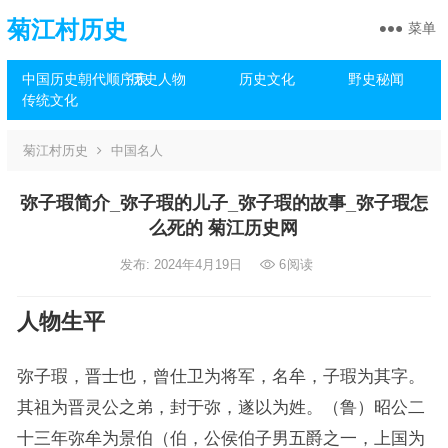
菊江村历史
菜单
中国历史朝代顺序表
历史人物
历史文化
野史秘闻
传统文化
菊江村历史
中国名人
弥子瑕简介_弥子瑕的儿子_弥子瑕的故事_弥子瑕怎
么死的 菊江历史网
发布: 2024年4月19日
6
阅读
人物生平
弥子瑕，晋士也，曾仕卫为将军，名牟，子瑕为其字。
其祖为晋灵公之弟，封于弥，遂以为姓。（鲁）昭公二
十三年弥牟为景伯（伯，公侯伯子男五爵之一，上国为