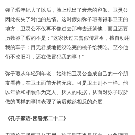
弥子瑕年纪大了以后，脸上现出了衰老的容颜。卫灵公
因此丧失了对他的热情。这时假如弥子瑕有得罪卫王的
地方，卫灵公不仅再不像过去那样去迁就他，而且还要
历数弥子瑕的不是：“这家伙过去曾假传君令，擅自动用
我的车子；目无君威地把没吃完的桃子给我吃。至今他
仍不改旧习，还在做冒犯我的事！”
弥子瑕从年轻到年老，始终把卫灵公当成自己的一个朋
友看待，在卫王面前无拘无束。可是卫王则不一样。他
以年龄和相貌作为宠人、厌人的根据，从而对弥子瑕所
做的同样的事情表现了前后截然相反的态度。
《孔子家语·困誓第二十二》