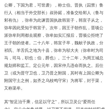
公卿，下国为君，可世袭），称士伯。晋执（囚禁）鲁
行人（相当于外交部长）叔孙婼，准备交给邾人（鲁与
邾有仇），弥牟为此谏晋国执政韩宣子，韩宣子从之，
弥牟因此受知于韩宣子。次年，因王子朝作乱，晋顷公
派弥牟到周都去观察，弥牟如实汇报后，晋顷公拒绝了
王子朝的使者。二十八年，韩宣子卒，魏献子执政，分
祁氏、羊舌氏之地为十县，弥牟为邬大夫（弥牟时为司
马，司马，职也；伯，爵也）。三十二年，为周王城总
规划师和监工。定公元年，因宋仲几违命而执之。后仕
卫（或为晋守卫也，卫乃晋之附国，其时有上国公卿为
附国守土之例，如齐之乌枝鸣守宋）为将军，封于渠，
又称渠牟。
其“智足治千乘，信足以守之”，所以卫灵公“爱而任