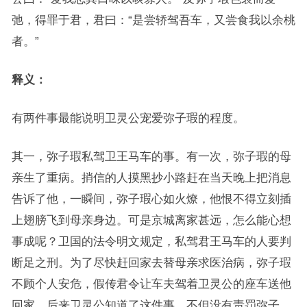
弛，得罪于君，君曰：“是尝轿驾吾车，又尝食我以余桃
者。”
释义：
有两件事最能说明卫灵公宠爱弥子瑕的程度。
其一，弥子瑕私驾卫王马车的事。有一次，弥子瑕的母
亲生了重病。捎信的人摸黑抄小路赶在当天晚上把消息
告诉了他，一瞬间，弥子瑕心如火燎，他恨不得立刻插
上翅膀飞到母亲身边。可是京城离家甚远，怎么能心想
事成呢？卫国的法令明文规定，私驾君王马车的人要判
断足之刑。为了尽快赶回家去替母亲求医治病，弥子瑕
不顾个人安危，假传君令让车夫驾着卫灵公的座车送他
回家。后来卫灵公知道了这件事，不但没有责罚弥子