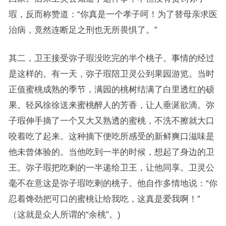
瑕，反而称赞道：“你真是一个孝子呵！为了替母亲求医
治病，竟然连断足之刑也无所畏惧了。”
其二，卫王接受弥子瑕没吃完的半个桃子。事情的经过
是这样的。有一天，弥子瑕陪卫灵公到果园游览。当时
正值蜜桃成熟的季节，满园的桃树结满了白里透红的硕
果。轻风徐徐送来蜜桃醉人的芳香，让人垂涎欲滴。弥
子瑕伸手摘了一个又大又熟透的蜜桃，不洗不擦就大口
咬着吃了起来。这种摘下便吃所感受的新鲜爽口滋味是
他未曾体验的。当他吃到一半的时候，想起了身边的卫
王。弥子瑕把吃剩的一半递给卫王，让他同享。卫灵公
毫不在意这是弥子瑕吃剩的桃子。他自作多情地说：“你
忍着馋劲把可口的蜜桃让给我吃，这真是爱我啊！”
（这就是众人所谓的“余桃”。)