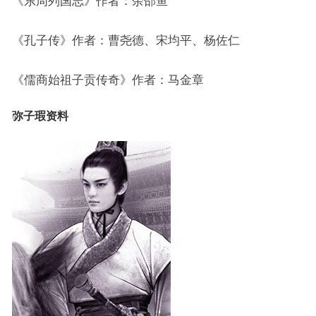
《东周列国志》作者：余邵鱼
《孔子传》作者：曹尧德、宋均平、杨佐仁
《儒商始祖子贡传奇》作者：马金章
弥子瑕资料