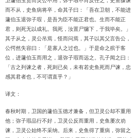
卫蘧伯玉贤而灵公不用，弥子瑕不肖反任之，史鱼骤谏
而不从，史鱼病将卒，命其子曰：「吾在卫朝，不能进
蘧伯玉退弥子瑕，是吾为臣不能正君也。生而不能正
君，则死无以成礼。我死，汝置尸牖下，于我毕矣。」
其子从之，灵公吊焉，怪而问焉，其子以其父言告公，
公愕然失容曰：「是寡人之过也。」于是命之殡于客
位，进蘧伯玉而用之，退弥子瑕而远之。孔子闻之曰：
「古之列谏之者，死则已矣，未有若史鱼死而尸谏，忠
感其君者也，不可谓直乎？」
译文：
春秋时期，卫国的蘧伯玉德才兼备，但卫灵公却不重用
他；弥子瑕品行不好，卫灵公反而重用，史鱼屡次劝
谏，卫灵公始终不采纳。后来，史鱼得了重病，弥留之