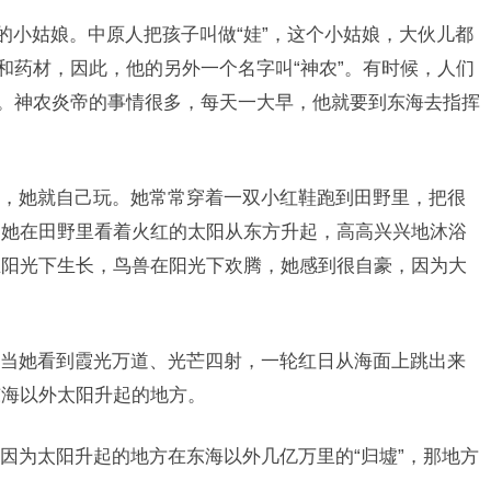
的小姑娘。中原人把孩子叫做“娃”，这个小姑娘，大伙儿都
和药材，因此，他的另外一个名字叫“神农”。有时候，人们
”。神农炎帝的事情很多，每天一大早，他就要到东海去指挥
，她就自己玩。她常常穿着一双小红鞋跑到田野里，把很
。她在田野里看着火红的太阳从东方升起，高高兴兴地沐浴
在阳光下生长，鸟兽在阳光下欢腾，她感到很自豪，因为大
当她看到霞光万道、光芒四射，一轮红日从海面上跳出来
东海以外太阳升起的地方。
因为太阳升起的地方在东海以外几亿万里的“归墟”，那地方