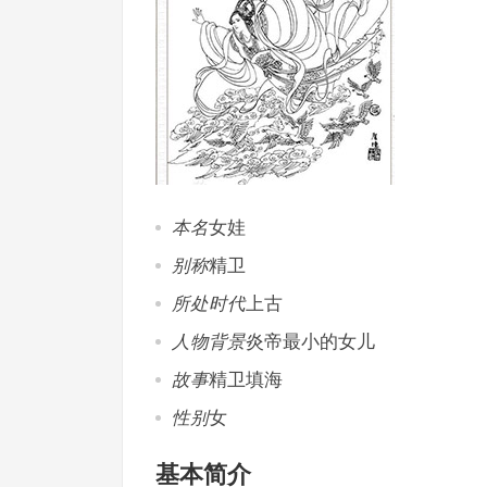
本名
女娃
别称
精卫
所处时代
上古
人物背景
炎帝最小的女儿
故事
精卫填海
性别
女
基本简介