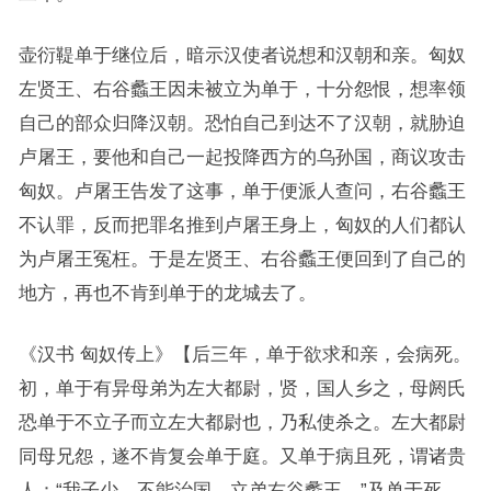
壶衍鞮单于继位后，暗示汉使者说想和汉朝和亲。匈奴
左贤王、右谷蠡王因未被立为单于，十分怨恨，想率领
自己的部众归降汉朝。恐怕自己到达不了汉朝，就胁迫
卢屠王，要他和自己一起投降西方的乌孙国，商议攻击
匈奴。卢屠王告发了这事，单于便派人查问，右谷蠡王
不认罪，反而把罪名推到卢屠王身上，匈奴的人们都认
为卢屠王冤枉。于是左贤王、右谷蠡王便回到了自己的
地方，再也不肯到单于的龙城去了。
《汉书 匈奴传上》【后三年，单于欲求和亲，会病死。
初，单于有异母弟为左大都尉，贤，国人乡之，母阏氏
恐单于不立子而立左大都尉也，乃私使杀之。左大都尉
同母兄怨，遂不肯复会单于庭。又单于病且死，谓诸贵
人：“我子少，不能治国，立弟右谷蠡王。”及单于死，