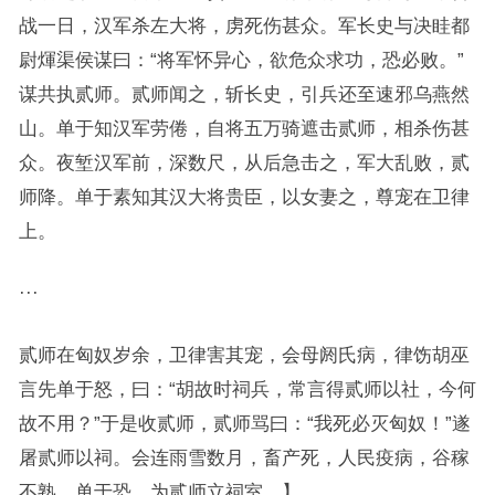
战一日，汉军杀左大将，虏死伤甚众。军长史与决眭都
尉煇渠侯谋曰：“将军怀异心，欲危众求功，恐必败。”
谋共执贰师。贰师闻之，斩长史，引兵还至速邪乌燕然
山。单于知汉军劳倦，自将五万骑遮击贰师，相杀伤甚
众。夜堑汉军前，深数尺，从后急击之，军大乱败，贰
师降。单于素知其汉大将贵臣，以女妻之，尊宠在卫律
上。
···
贰师在匈奴岁余，卫律害其宠，会母阏氏病，律饬胡巫
言先单于怒，曰：“胡故时祠兵，常言得贰师以社，今何
故不用？”于是收贰师，贰师骂曰：“我死必灭匈奴！”遂
屠贰师以祠。会连雨雪数月，畜产死，人民疫病，谷稼
不熟，单于恐，为贰师立祠室。】