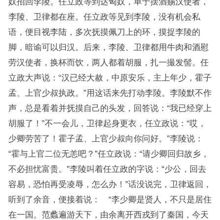
奴招回李陵。任立政等到达匈奴，单于摆酒赐汉使者，
李陵、卫律都在座。任立政等见到李陵，没有机会私
语，便目视李陆，多次抚摸佩刀上的环，摸捉李陵的
脚，暗谕可以归汉。后来，李陵、卫律都用牛肉和酒慰
劳汉使者，换杯而饮，两人都着胡服，扎一撮发髻。任
立政大声说：“汉已经大赦，中原安乐，主上年少，霍子
孟、上官少叔执政。”用这话来先打动李陵。李陵默不作
声，总是看着并抚摸自己的头发，回答说：“我已经穿上
胡服了！”不一会儿，卫律起身更衣，任立政说：“哎，
少卿劳苦了！霍子孟、上官少叔向你问好。”李陵说：
“霍与上官二位无恙吧？”任立政说：“请少卿回归故乡，
不必担忧富贵。”李陵叫着任立政的字说：“少公，回去
容易，恐怕再受凌辱，怎么办！”话没说完，卫律返回，
听到了余音，便接着说： “李少卿是贤人，不只是居住
在一国。范蠡遍游天下，由余离开西戎到了秦国，今天