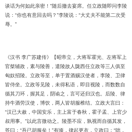
谈话为何如此亲密！”随后撤去宴席。任立政随即问李陵
说：“你也有意回去吗？”李陵说：“大丈夫不能第二次受
辱。”
《汉书 李广苏建传》【昭帝立，大将军霍光、左将军上
官桀辅政，素与陵善，遣陵故人陇西任立政等三人俱至
匈奴招陵。立政等至，单于置酒赐汉使者，李陵、卫律
皆侍坐。立政等见陵，未得私语，即目视陵，而数数自
循其刀环，握其足，阴谕之，言可还归汉也。后陵、律
持牛酒劳汉使，博饮，两人皆胡服椎结。立政大言曰：
“汉已大赦，中国安乐，主上富于春秋，霍子孟、上官少
叔用事。”以此言微动之。陵墨不应，孰视而自循其发，
答曰：“吾已胡服矣！”有顷，律起更衣，立政曰：“咄，