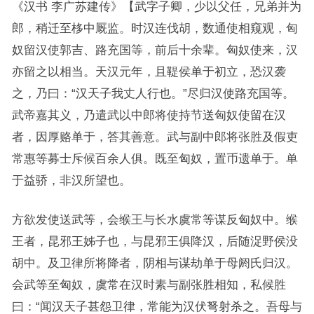
《汉书 李广苏建传》【武字子卿，少以父任，兄弟并为
郎，稍迁至栘中厩监。时汉连伐胡，数通使相窥观，匈
奴留汉使郭吉、路充国等，前后十余辈。匈奴使来，汉
亦留之以相当。天汉元年，且鞮侯单于初立，恐汉袭
之，乃曰：“汉天子我丈人行也。”尽归汉使路充国等。
武帝嘉其义，乃遣武以中郎将使持节送匈奴使留在汉
者，因厚赂单于，答其善意。武与副中郎将张胜及假吏
常惠等募士斥候百余人俱。既至匈奴，置币遗单于。单
于益骄，非汉所望也。
方欲发使送武等，会缑王与长水虞常等谋反匈奴中。缑
王者，昆邪王姊子也，与昆邪王俱降汉，后随浞野侯没
胡中。及卫律所将降者，阴相与谋劫单于母阏氏归汉。
会武等至匈奴，虞常在汉时素与副张胜相知，私候胜
曰：“闻汉天子甚怨卫律，常能为汉伏弩射杀之。吾母与