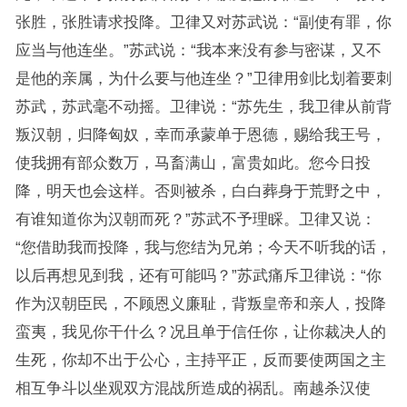
张胜，张胜请求投降。卫律又对苏武说：“副使有罪，你
应当与他连坐。”苏武说：“我本来没有参与密谋，又不
是他的亲属，为什么要与他连坐？”卫律用剑比划着要刺
苏武，苏武毫不动摇。卫律说：“苏先生，我卫律从前背
叛汉朝，归降匈奴，幸而承蒙单于恩德，赐给我王号，
使我拥有部众数万，马畜满山，富贵如此。您今日投
降，明天也会这样。否则被杀，白白葬身于荒野之中，
有谁知道你为汉朝而死？”苏武不予理睬。卫律又说：
“您借助我而投降，我与您结为兄弟；今天不听我的话，
以后再想见到我，还有可能吗？”苏武痛斥卫律说：“你
作为汉朝臣民，不顾恩义廉耻，背叛皇帝和亲人，投降
蛮夷，我见你干什么？况且单于信任你，让你裁决人的
生死，你却不出于公心，主持平正，反而要使两国之主
相互争斗以坐观双方混战所造成的祸乱。南越杀汉使