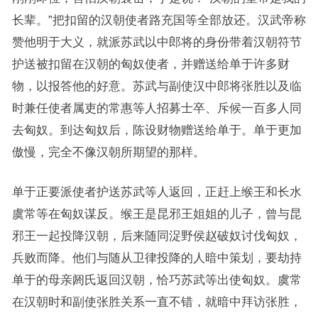
长辈。”把扣留的汉朝使者路充国等全部放还。汉武帝称
赞他明于大义，就派苏武以中郎将的身份带着汉朝符节
护送被扣留在汉朝的匈奴使者，并赠送给单于许多财
物，以报答他的好意。苏武与副使汉中郎将张胜以及临
时兼任使者属吏的常惠等人招募士卒、斥候一百多人同
去匈奴。到达匈奴后，陈设财物赠送给单于。单于更加
傲慢，完全不像汉朝所期望的那样。
单于正要派使者护送苏武等人返回，正赶上缑王和长水
虞常等在匈奴谋反。缑王是昆邪王姐姐的儿子，曾与昆
邪王一起投降汉朝，后来随同浞野侯赵破奴讨伐匈奴，
兵败而降。他们与随从卫律投降的人暗中策划，要劫持
单于的母亲阏氏返回汉朝，恰巧苏武等出使匈奴。虞常
在汉朝时和副使张胜关系一直不错，就暗中拜访张胜，