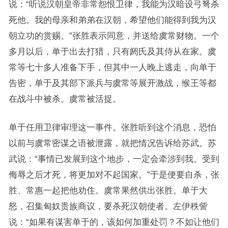
说：“听说汉朝皇帝非常怨恨卫律，我能为汉暗设弓弩杀
死他。我的母亲和弟弟在汉朝，希望他们能得到我为汉
朝立功的赏赐。”张胜表示同意，并送给虞常财物。一个
多月以后，单于出去打猎，只有阏氏及其侍从在家。虞
常等七十多人准备下手，但其中一人晚上逃走，向单于
告密，单于及其部下派兵与虞常等展开激战，缑王等都
在战斗中被杀。虞常被活捉。
单于任用卫律审理这一事件。张胜听到这个消息，恐怕
以前与虞常密谋之语被泄露，就把情况告诉给苏武。苏
武说：“事情已发展到这个地步，一定会牵涉到我。受到
侮辱之后才死，将更加对不起国家。”于是便要自杀，张
胜、常惠一起把他劝住。虞常果然供出张胜。单于大
怒，召集匈奴贵族商议，要杀死汉朝使者。左伊秩訾
说：“如果有谋害单于的，该如何加重处罚？不如让他们