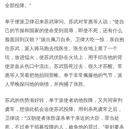
全部投降。”
单于便派卫律召来苏武审问。苏武对常惠等人说：“使自
己的节操和国家的使命受到屈辱，即使不死，还有什么
脸面回到汉朝？”拔出佩刀自杀。卫律大吃一惊，亲自抱
住苏武，派人骑马跑去找医生。医生在地上凿了一个
坑，放进煴火，使苏武伏卧在火坑上，用手叩击他的背
使淤血从伤口中流出。苏武昏死过去，很久才苏醒。常
惠等人哭着把他抬回营帐。单于非常佩服他的气节，派
人早晚探问他的病情，并拘捕了张胜。
苏武的伤势渐好转，单于派使者劝他投降，又共同审判
虞常，想借此机会迫使苏武投降。用剑杀死虞常之后，
卫律说：“汉朝使者张胜谋杀单于亲近的大臣，罪当处
死，不过单于招募投降的人，赦免他的罪过。”举剑要杀