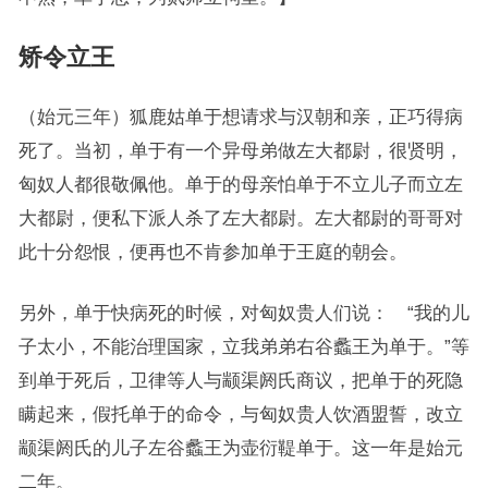
矫令立王
（始元三年）狐鹿姑单于想请求与汉朝和亲，正巧得病
死了。当初，单于有一个异母弟做左大都尉，很贤明，
匈奴人都很敬佩他。单于的母亲怕单于不立儿子而立左
大都尉，便私下派人杀了左大都尉。左大都尉的哥哥对
此十分怨恨，便再也不肯参加单于王庭的朝会。
另外，单于快病死的时候，对匈奴贵人们说： “我的儿
子太小，不能治理国家，立我弟弟右谷蠡王为单于。”等
到单于死后，卫律等人与颛渠阏氏商议，把单于的死隐
瞒起来，假托单于的命令，与匈奴贵人饮酒盟誓，改立
颛渠阏氏的儿子左谷蠡王为壶衍鞮单于。这一年是始元
二年。