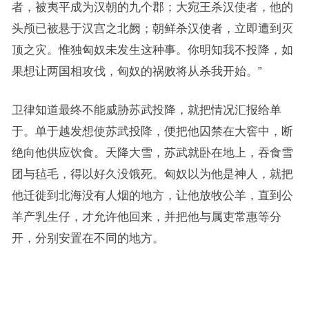
者，被夷平成为汉朝的九个郡；大宛王杀汉使者，他的
头颅已被悬于汉宫之北阙；朝鲜杀汉使者，立即遭到灭
顶之灾。惟独匈奴未发生这种事。你明知我不投降，如
果想让两国相攻伐，匈奴的祸败将从杀我开始。”
卫律知道最终不能威胁苏武投降，就把情况汇报给单
于。单于越发想使苏武投降，便把他囚禁在大窖中，断
绝向他供应饮食。天降大雪，苏武就卧在地上，吞食雪
团与毡毛，得以好久没饿死。匈奴以为他是神人，就把
他迁徙到北海没有人烟的地方，让他放牧公羊，直到公
羊产乳生仔，才允许他回来，并把他与属吏常惠等分
开，分别安置在不同的地方。