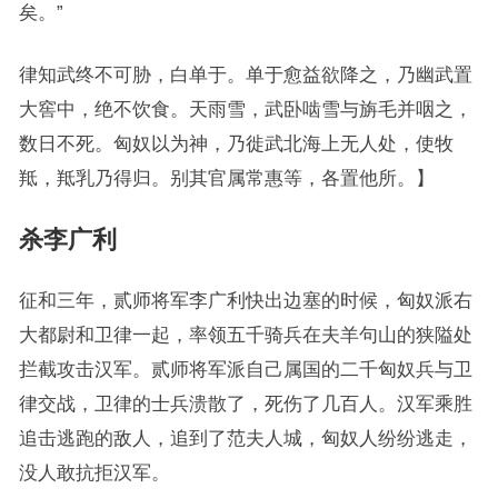
矣。”
律知武终不可胁，白单于。单于愈益欲降之，乃幽武置
大窖中，绝不饮食。天雨雪，武卧啮雪与旃毛并咽之，
数日不死。匈奴以为神，乃徙武北海上无人处，使牧
羝，羝乳乃得归。别其官属常惠等，各置他所。】
杀李广利
征和三年，贰师将军李广利快出边塞的时候，匈奴派右
大都尉和卫律一起，率领五千骑兵在夫羊句山的狭隘处
拦截攻击汉军。贰师将军派自己属国的二千匈奴兵与卫
律交战，卫律的士兵溃散了，死伤了几百人。汉军乘胜
追击逃跑的敌人，追到了范夫人城，匈奴人纷纷逃走，
没人敢抗拒汉军。