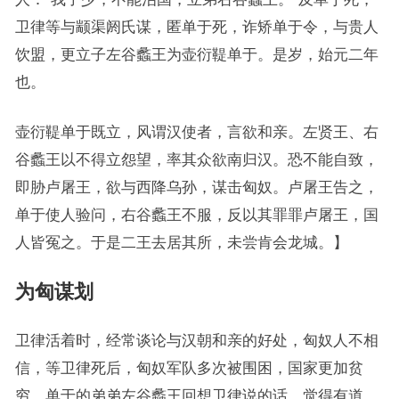
卫律等与颛渠阏氏谋，匿单于死，诈矫单于令，与贵人
饮盟，更立子左谷蠡王为壶衍鞮单于。是岁，始元二年
也。
壶衍鞮单于既立，风谓汉使者，言欲和亲。左贤王、右
谷蠡王以不得立怨望，率其众欲南归汉。恐不能自致，
即胁卢屠王，欲与西降乌孙，谋击匈奴。卢屠王告之，
单于使人验问，右谷蠡王不服，反以其罪罪卢屠王，国
人皆冤之。于是二王去居其所，未尝肯会龙城。】
为匈谋划
卫律活着时，经常谈论与汉朝和亲的好处，匈奴人不相
信，等卫律死后，匈奴军队多次被围困，国家更加贫
穷。单于的弟弟左谷蠡王回想卫律说的话，觉得有道