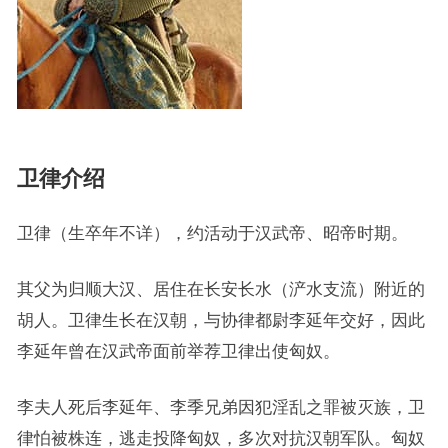
卫律介绍
卫律（生卒年不详），约活动于汉武帝、昭帝时期。
其父为归顺大汉、居住在长安长水（浐水支流）附近的
胡人。卫律生长在汉朝，与协律都尉李延年交好，因此
李延年曾在汉武帝面前举荐卫律出使匈奴。
李夫人死后李延年、李季兄弟因犯淫乱之罪被灭族，卫
律怕被株连，逃走投降匈奴，多次对抗汉朝军队。匈奴