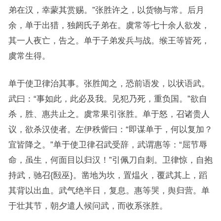
弟在汉，幸蒙其赏赐。”张胜许之，以货物与常。后月
余，单于出猎，独阏氏子弟在。虞常等七十余人欲发，
其一人夜亡，告之。单于子弟发兵与战。缑王等皆死，
虞常生得。
单于使卫律治其事。张胜闻之，恐前语发，以状语武。
武曰：“事如此，此必及我。见犯乃死，重负国。”欲自
杀，胜、惠共止之。虞常果引张胜。单于怒，召诸贵人
议，欲杀汉使者。左伊秩訾曰：“即谋单于，何以复加？
宜皆降之。”单于使卫律召武受辞，武谓惠等：“屈节辱
命，虽生，何面目以归汉！”引佩刀自刺。卫律惊，自抱
持武，驰召{殹巫}。凿地为坎，置煴火，覆武其上，蹈
其背以出血。武气绝半日，复息。惠等哭，舆归营。单
于壮其节，朝夕遣人候问武，而收系张胜。