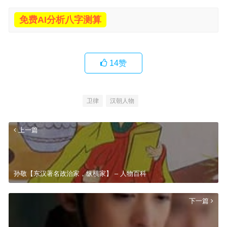
免费AI分析八字测算
14
赞
卫律
汉朝人物
上一篇
孙敬【东汉著名政治家，纵横家】 – 人物百科
下一篇