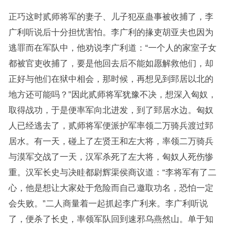
正巧这时贰师将军的妻子、儿子犯巫蛊事被收捕了，李
广利听说后十分担忧害怕。李广利的掾吏胡亚夫也因为
逃罪而在军队中，他劝说李广利道：“一个人的家室子女
都被官吏收捕了，要是他回去后不能如愿解救他们，却
正好与他们在狱中相会，那时候，再想见到郅居以北的
地方还可能吗？”因此贰师将军犹豫不决，想深入匈奴，
取得战功，于是便率军向北进发，到了郅居水边。匈奴
人已经逃去了，贰师将军便派护军率领二万骑兵渡过郅
居水。有一天，碰上了左贤王和左大将，率领二万骑兵
与漠军交战了一天，汉军杀死了左大将，匈奴人死伤惨
重。汉军长史与决眭都尉辉渠侯商议道：“李将军有了二
心，他是想让大家处于危险而自己邀取功名，恐怕一定
会失败。”二人商量着一起抓起李广利来。李广利听说
了，便杀了长史，率领军队回到速邪乌燕然山。单于知