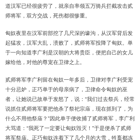
道汉军已经很疲劳了，就亲自率领五万骑兵拦截攻击贰
师将军，双方交战，死伤都很惨重。
匈奴夜里在汉军前部挖了几尺深的壕沟，从汉军背后发
起猛攻，汉军大乱，溃败了，贰师将军投降了匈奴。单
于一向知道李广利是汉朝的大将贵臣，便把自己的女儿
嫁给他，对他的尊宠在卫律之上。
贰师将军李广利留在匈奴一年多后，卫律对李广利受宠
十分忌妒，正巧单于的母亲病了，卫律命令匈奴的巫
者，让她说已故单于发怒了，说：“我们过去祭兵，经常
说抓住贰师将军要把他杀了祭祀宗庙，现在抓到了，为
什么不用他祭庙？”因此单于便收捕了贰师将军，李广利
大骂道：“我死了一定要让匈奴毁灭！”于是便杀了贰师
将军祭庙。正巧匈奴连着下了几个月的大雪，牲畜都冻