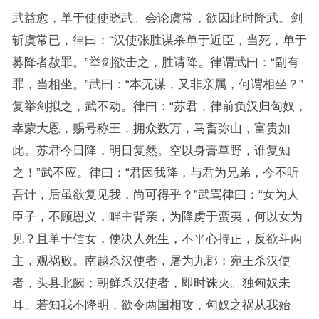
武益愈，单于使使晓武。会论虞常，欲因此时降武。剑
斩虞常已，律曰：“汉使张胜谋杀单于近臣，当死，单于
募降者赦罪。”举剑欲击之，胜请降。律谓武曰：“副有
罪，当相坐。”武曰：“本无谋，又非亲属，何谓相坐？”
复举剑拟之，武不动。律曰：“苏君，律前负汉归匈奴，
幸蒙大恩，赐号称王，拥众数万，马畜弥山，富贵如
此。苏君今日降，明日复然。空以身膏草野，谁复知
之！”武不应。律曰：“君因我降，与君为兄弟，今不听
吾计，后虽欲复见我，尚可得乎？”武骂律曰：“女为人
臣子，不顾恩义，畔主背亲，为降虏于蛮夷，何以女为
见？且单于信女，使决人死生，不平心持正，反欲斗两
主，观祸败。南越杀汉使者，屠为九郡；宛王杀汉使
者，头县北阙；朝鲜杀汉使者，即时诛灭。独匈奴未
耳。若知我不降明，欲令两国相攻，匈奴之祸从我始