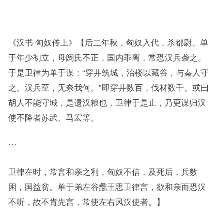
《汉书 匈奴传上》【后二年秋，匈奴入代，杀都尉。单
于年少初立，母阏氏不正，国内乖离，常恐汉兵袭之。
于是卫律为单于谋：“穿井筑城，治楼以藏谷，与秦人守
之。汉兵至，无奈我何。”即穿井数百，伐材数千。或曰
胡人不能守城，是遗汉粮也，卫律于是止，乃更谋归汉
使不降者苏武、马宏等。
···
卫律在时，常言和亲之利，匈奴不信，及死后，兵数
困，国益贫。单于弟左谷蠡王思卫律言，欲和亲而恐汉
不听，故不肯先言，常使左右风汉使者。】