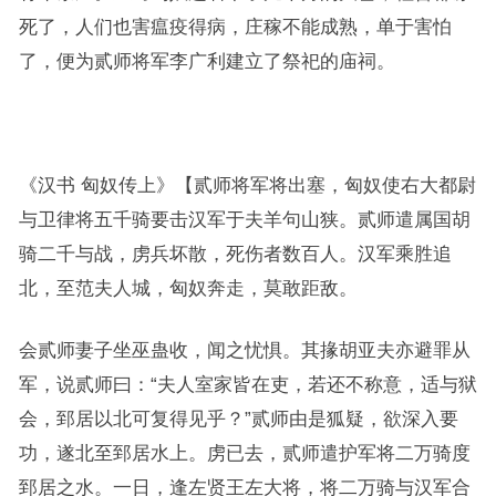
死了，人们也害瘟疫得病，庄稼不能成熟，单于害怕
了，便为贰师将军李广利建立了祭祀的庙祠。
《汉书 匈奴传上》【贰师将军将出塞，匈奴使右大都尉
与卫律将五千骑要击汉军于夫羊句山狭。贰师遣属国胡
骑二千与战，虏兵坏散，死伤者数百人。汉军乘胜追
北，至范夫人城，匈奴奔走，莫敢距敌。
会贰师妻子坐巫蛊收，闻之忧惧。其掾胡亚夫亦避罪从
军，说贰师曰：“夫人室家皆在吏，若还不称意，适与狱
会，郅居以北可复得见乎？”贰师由是狐疑，欲深入要
功，遂北至郅居水上。虏已去，贰师遣护军将二万骑度
郅居之水。一日，逢左贤王左大将，将二万骑与汉军合