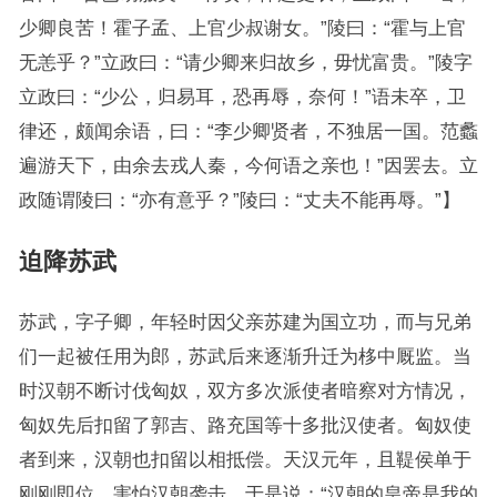
少卿良苦！霍子孟、上官少叔谢女。”陵曰：“霍与上官
无恙乎？”立政曰：“请少卿来归故乡，毋忧富贵。”陵字
立政曰：“少公，归易耳，恐再辱，奈何！”语未卒，卫
律还，颇闻余语，曰：“李少卿贤者，不独居一国。范蠡
遍游天下，由余去戎人秦，今何语之亲也！”因罢去。立
政随谓陵曰：“亦有意乎？”陵曰：“丈夫不能再辱。”】
迫降苏武
苏武，字子卿，年轻时因父亲苏建为国立功，而与兄弟
们一起被任用为郎，苏武后来逐渐升迁为栘中厩监。当
时汉朝不断讨伐匈奴，双方多次派使者暗察对方情况，
匈奴先后扣留了郭吉、路充国等十多批汉使者。匈奴使
者到来，汉朝也扣留以相抵偿。天汉元年，且鞮侯单于
刚刚即位，害怕汉朝袭击，于是说：“汉朝的皇帝是我的