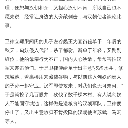
理，便想与汉朝和亲，又担心汉朝不肯，所以自己也不
愿先说，经常让身边的人旁敲侧击，与汉朝使者谈论此
事。
卫律立颛渠阏氏的儿子左谷蠡王为壶衍鞮单于二年后的
秋天，匈奴侵入代郡，杀了都尉。新单于年轻，又刚刚
继位，他的母亲行为不正，国内人心涣散，常常害怕汉
军来袭击他们。于是卫律便给单于出主意“挖凿水井，修
筑城池，盖高楼用来藏储谷物，与以前逃入匈奴的秦人
的子孙一起守卫。汉军即使攻来，对我们也无可奈何。”
于是就挖了几百眼井，砍伐了数千棵木材。有人说匈奴
人不能固守城池，这样做是送粮食给汉朝军队，卫律便
停止了，又出主意放归不肯投降的汉朝使者苏武、马宏
等人。