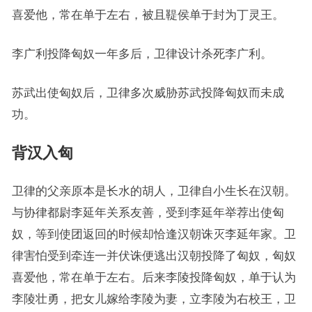
喜爱他，常在单于左右，被且鞮侯单于封为丁灵王。
李广利投降匈奴一年多后，卫律设计杀死李广利。
苏武出使匈奴后，卫律多次威胁苏武投降匈奴而未成
功。
背汉入匈
卫律的父亲原本是长水的胡人，卫律自小生长在汉朝。
与协律都尉李延年关系友善，受到李延年举荐出使匈
奴，等到使团返回的时候却恰逢汉朝诛灭李延年家。卫
律害怕受到牵连一并伏诛便逃出汉朝投降了匈奴，匈奴
喜爱他，常在单于左右。后来李陵投降匈奴，单于认为
李陵壮勇，把女儿嫁给李陵为妻，立李陵为右校王，卫