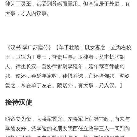
律为丁灵王，都受到尊崇而重用。但李陵居于外庭，有
大事，才入内议事。
《汉书 李广苏建传》【单于壮陵，以女妻之，立为右校
王，卫律为丁灵王，皆贵用事。卫律者，父本长水胡
人。律生长汉，善协律都尉李延年，延年荐言律使匈
奴。使还，会延年家收，律惧并诛，亡还降匈奴。匈奴
爱之，常在单于左右。陵居外，有大事，乃入议。】
接待汉使
昭帝立为帝，大将军霍光、左将军上官桀辅政，向来与
李陵友好，派李陵的老朋友陇西任立政等三人一同到匈