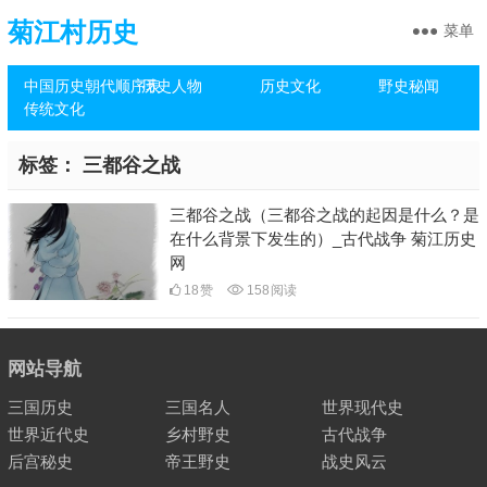
菊江村历史
菜单
中国历史朝代顺序表
历史人物
历史文化
野史秘闻
传统文化
标签：
三都谷之战
三都谷之战（三都谷之战的起因是什么？是
在什么背景下发生的）_古代战争 菊江历史
网
18
赞
158
阅读
网站导航
三国历史
三国名人
世界现代史
世界近代史
乡村野史
古代战争
后宫秘史
帝王野史
战史风云