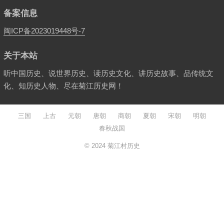
备案信息
闽ICP备2023019448号-7
关于本站
听中国历史、说世界历史、读历史文化、讲历史故事、品传统文
化、知历史人物、尽在菊江历史网！
三国
上古
元朝
唐朝
商朝
夏朝
宋朝
明朝
春秋战国
© 2024
菊江村历史