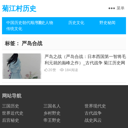
菊江村历史
菜单
中国历史朝代顺序表
历史人物
历史文化
野史秘闻
传统文化
标签：
严岛合战
严岛之战（严岛合战：日本西国第一智将毛
利元就的巅峰之作）_古代战争 菊江历史网
20
赞
184
阅读
网站导航
三国历史
三国名人
世界现代史
世界近代史
乡村野史
古代战争
后宫秘史
帝王野史
战史风云