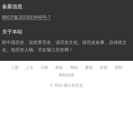
备案信息
闽ICP备2023019448号-7
关于本站
听中国历史、说世界历史、读历史文化、讲历史故事、品传统文
化、知历史人物、尽在菊江历史网！
三国
上古
元朝
唐朝
商朝
夏朝
宋朝
明朝
春秋战国
© 2024
菊江村历史