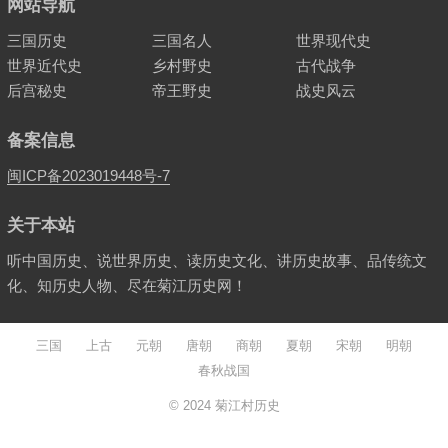
网站导航
三国历史
三国名人
世界现代史
世界近代史
乡村野史
古代战争
后宫秘史
帝王野史
战史风云
备案信息
闽ICP备2023019448号-7
关于本站
听中国历史、说世界历史、读历史文化、讲历史故事、品传统文
化、知历史人物、尽在菊江历史网！
三国
上古
元朝
唐朝
商朝
夏朝
宋朝
明朝
春秋战国
© 2024
菊江村历史