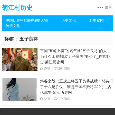
菊江村历史
菜单
中国历史朝代顺序表
历史人物
历史文化
野史秘闻
传统文化
标签：
五子良将
三国“五虎上将”的名气比“五子良将”的大，
为什么工资却比“五子良将”要少？_稗官野
史 菊江历史网
15
赞
264
阅读
斜谷之战（五虎上将五子良将战绩：总共打
了十六场胜仗，谁是三国不败将军？）_古
代战争 菊江历史网
22
赞
174
阅读