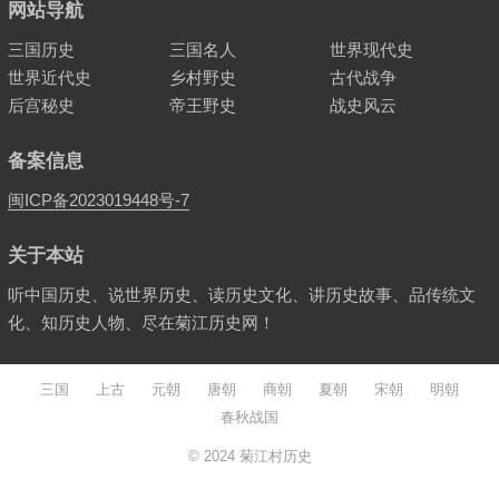
网站导航
三国历史
三国名人
世界现代史
世界近代史
乡村野史
古代战争
后宫秘史
帝王野史
战史风云
备案信息
闽ICP备2023019448号-7
关于本站
听中国历史、说世界历史、读历史文化、讲历史故事、品传统文
化、知历史人物、尽在菊江历史网！
三国
上古
元朝
唐朝
商朝
夏朝
宋朝
明朝
春秋战国
© 2024
菊江村历史