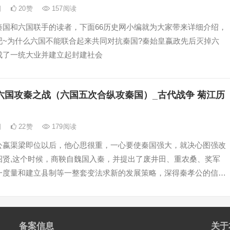
日
20
赞
157
阅读
秦国和六国联手的读者，下面66历史网小编就为大家带来详细介绍，
吧~为什么六国不能联合起来共同对抗秦国?秦始皇嬴政先后灭掉六
成了一统大业并建立起封建社会
六国攻秦之战（六国五次合纵攻秦国）_古代战争 菊江历
日
22
赞
179
阅读
公嬴渠梁即位以后，他心思很重，一心要使秦国强大，就决心图强改
招贤,这个时候，商鞅自魏国入秦，并提出了废井田、重农桑、奖军
一度量和建立县制等一整套变法求新的发展策略，深得秦孝公的信任,
备案信息
关于