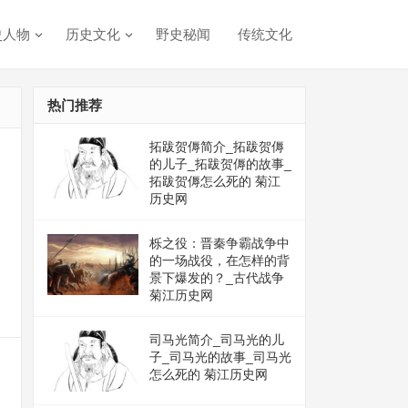
史人物
历史文化
野史秘闻
传统文化
热门推荐
拓跋贺傉简介_拓跋贺傉
的儿子_拓跋贺傉的故事_
拓跋贺傉怎么死的 菊江
历史网
栎之役：晋秦争霸战争中
的一场战役，在怎样的背
景下爆发的？_古代战争
菊江历史网
司马光简介_司马光的儿
子_司马光的故事_司马光
怎么死的 菊江历史网