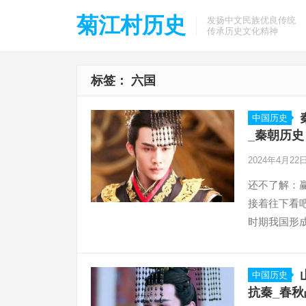
菊江村历史
发扬中文民族优良传统
传承历史文化精神
标签：
六国
中国历史
_秦朝历史
2024年4月22
还不了解：
接着往下看
时期我国形
中国历史
抗秦_春秋