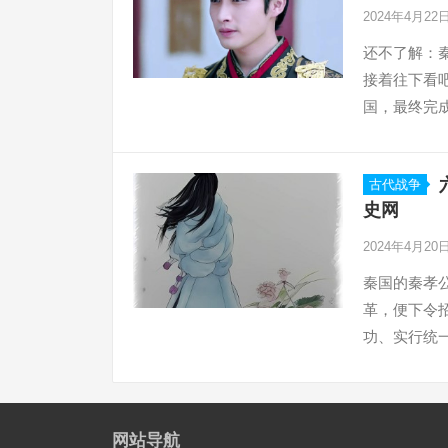
2024年4月22
还不了解：
接着往下看
国，最终完
古代战争
史网
2024年4月20
秦国的秦孝
革，便下令
功、实行统
任商鞅为左
网站导航