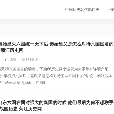
中国历史朝代顺序表
历
秦始皇灭六国统一天下后 秦始皇又是怎么对待六国国君的
 菊江历史网
日
18
赞
164
阅读
赢政和六国国君的读者，下面66历史网小编就为大家带来详细介绍，
吧~秦横扫六国后，嬴政又是怎样对待那些亡国君的?话说，春秋战国
成了群雄割据的局面，在当时
山东六国在面对强大的秦国的时候 他们最后为何不想联手
战国历史 菊江历史网