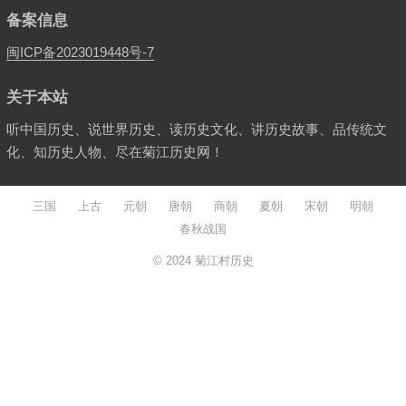
备案信息
闽ICP备2023019448号-7
关于本站
听中国历史、说世界历史、读历史文化、讲历史故事、品传统文
化、知历史人物、尽在菊江历史网！
三国
上古
元朝
唐朝
商朝
夏朝
宋朝
明朝
春秋战国
© 2024
菊江村历史