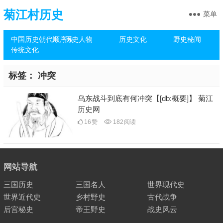
菊江村历史
菜单
中国历史朝代顺序表
历史人物
历史文化
野史秘闻
传统文化
标签：
冲突
乌东战斗到底有何冲突【[db:概要]】 菊江
历史网
16
赞
182
阅读
网站导航
三国历史
三国名人
世界现代史
世界近代史
乡村野史
古代战争
后宫秘史
帝王野史
战史风云