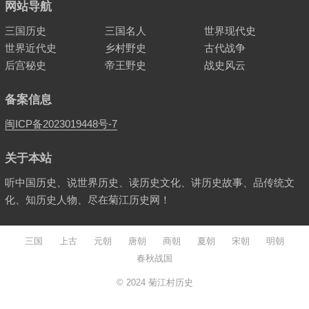
网站导航
三国历史
三国名人
世界现代史
世界近代史
乡村野史
古代战争
后宫秘史
帝王野史
战史风云
备案信息
闽ICP备2023019448号-7
关于本站
听中国历史、说世界历史、读历史文化、讲历史故事、品传统文
化、知历史人物、尽在菊江历史网！
三国
上古
元朝
唐朝
商朝
夏朝
宋朝
明朝
春秋战国
© 2024
菊江村历史