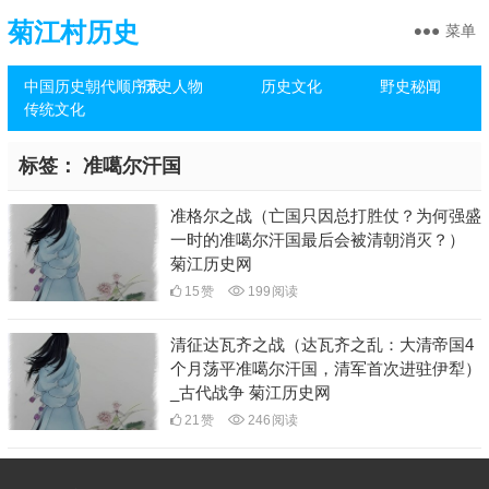
菊江村历史
菜单
中国历史朝代顺序表
历史人物
历史文化
野史秘闻
传统文化
标签：
准噶尔汗国
准格尔之战（亡国只因总打胜仗？为何强盛
一时的准噶尔汗国最后会被清朝消灭？）
菊江历史网
15
赞
199
阅读
清征达瓦齐之战（达瓦齐之乱：大清帝国4
个月荡平准噶尔汗国，清军首次进驻伊犁）
_古代战争 菊江历史网
21
赞
246
阅读