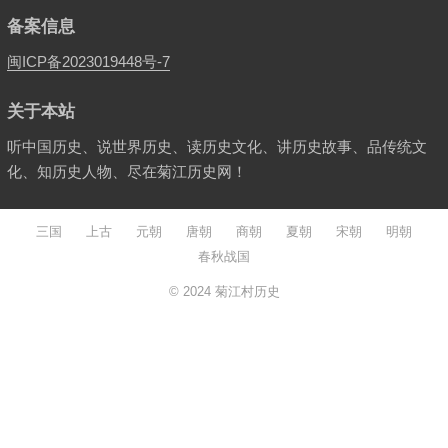
备案信息
闽ICP备2023019448号-7
关于本站
听中国历史、说世界历史、读历史文化、讲历史故事、品传统文
化、知历史人物、尽在菊江历史网！
三国
上古
元朝
唐朝
商朝
夏朝
宋朝
明朝
春秋战国
© 2024
菊江村历史