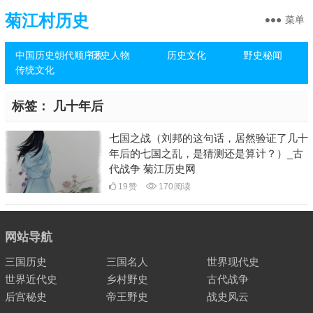
菊江村历史
菜单
中国历史朝代顺序表
历史人物
历史文化
野史秘闻
传统文化
标签：
几十年后
七国之战（刘邦的这句话，居然验证了几十
年后的七国之乱，是猜测还是算计？）_古
代战争 菊江历史网
19
赞
170
阅读
网站导航
三国历史
三国名人
世界现代史
世界近代史
乡村野史
古代战争
后宫秘史
帝王野史
战史风云