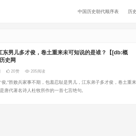
中国历史朝代顺序表
历
江东男儿多才俊，卷土重来未可知说的是谁？【[db:概
江历史网
日
20
赞
205
阅读
才俊,“胜败兵家事不期，包羞忍耻是男儿，江东弟子多才俊，卷土重
诗是唐代著名诗人杜牧所作的一首七言绝句,