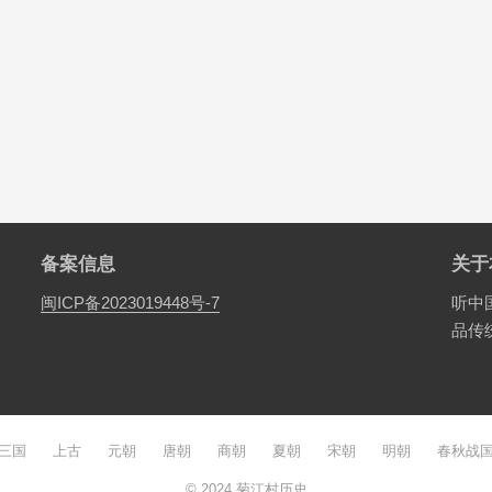
备案信息
关于
闽ICP备2023019448号-7
听中
品传
三国
上古
元朝
唐朝
商朝
夏朝
宋朝
明朝
春秋战
© 2024
菊江村历史