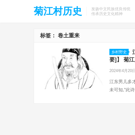
菊江村历史
发扬中文民族优良传统
传承历史文化精神
标签：
卷土重来
乡村野史
要]】 菊
2024年4月20
江东男儿多
未可知,”此