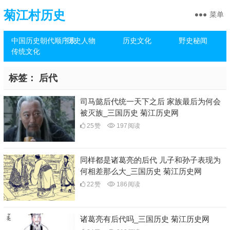
菊江村历史
菜单
中国历史朝代顺序表
历史人物
历史文化
野史秘闻
传统文化
标签：
后代
司马懿后代统一天下之后 家族最后为何会
被灭族_三国历史 菊江历史网
25
赞
197
阅读
同样都是诸葛亮的后代 儿子和孙子表现为
何相差那么大_三国历史 菊江历史网
22
赞
186
阅读
诸葛亮有后代吗_三国历史 菊江历史网