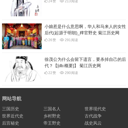
24
赞
213
阅读
小娘惹是什么意思啊，华人和马来人的女性
后代(起源于明朝)_稗官野史 菊江历史网
26
赞
291
阅读
徐茂公为什么会留下遗言，要杀掉自己的后
代？【[db:概要]】 菊江历史网
22
赞
290
阅读
网站导航
三国历史
三国名人
世界现代史
世界近代史
乡村野史
古代战争
后宫秘史
帝王野史
战史风云