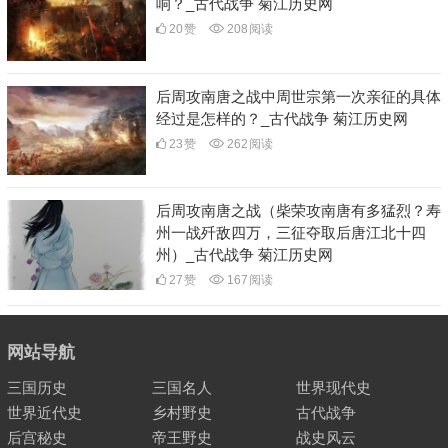
响？_古代战争 菊江历史网
20
赞
208
阅读
后周攻南唐之战中周世宗第一次亲征的具体
经过是怎样的？_古代战争 菊江历史网
23
赞
262
阅读
后周攻南唐之战（柴荣攻南唐有多猛烈？寿
州一战歼敌四万，三征夺取后唐江北十四
州）_古代战争 菊江历史网
27
赞
167
阅读
网站导航
三国历史
三国名人
世界现代史
世界近代史
乡村野史
古代战争
后宫秘史
帝王野史
战史风云