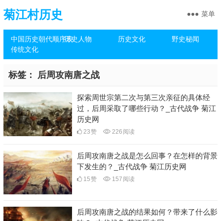
菊江村历史
菜单
中国历史朝代顺序表
历史人物
历史文化
野史秘闻
传统文化
标签：
后周攻南唐之战
探索周世宗第二次与第三次亲征的具体经
过，后周采取了哪些行动？_古代战争 菊江
历史网
23
赞
226
阅读
后周攻南唐之战是怎么回事？在怎样的背景
下发生的？_古代战争 菊江历史网
15
赞
157
阅读
后周攻南唐之战的结果如何？带来了什么影