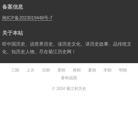
备案信息
闽ICP备2023019448号-7
关于本站
听中国历史、说世界历史、读历史文化、讲历史故事、品传统文
化、知历史人物、尽在菊江历史网！
三国
上古
元朝
唐朝
商朝
夏朝
宋朝
明朝
春秋战国
© 2024
菊江村历史