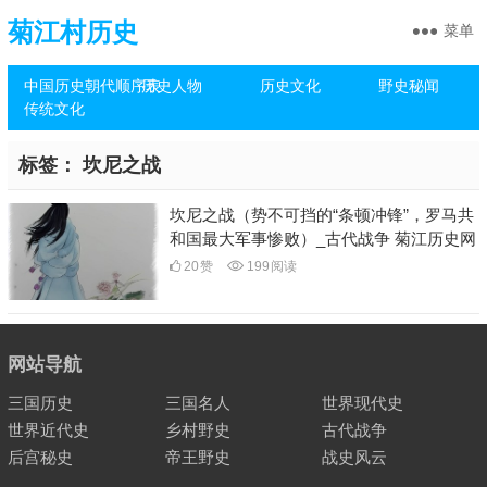
菊江村历史
菜单
中国历史朝代顺序表
历史人物
历史文化
野史秘闻
传统文化
标签：
坎尼之战
坎尼之战（势不可挡的“条顿冲锋”，罗马共
和国最大军事惨败）_古代战争 菊江历史网
20
赞
199
阅读
网站导航
三国历史
三国名人
世界现代史
世界近代史
乡村野史
古代战争
后宫秘史
帝王野史
战史风云