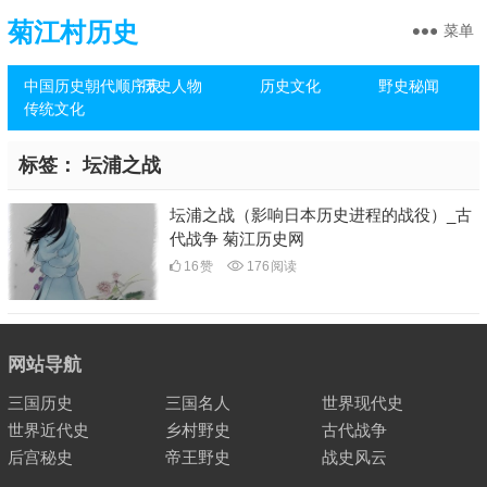
菊江村历史
菜单
中国历史朝代顺序表
历史人物
历史文化
野史秘闻
传统文化
标签：
坛浦之战
坛浦之战（影响日本历史进程的战役）_古
代战争 菊江历史网
16
赞
176
阅读
网站导航
三国历史
三国名人
世界现代史
世界近代史
乡村野史
古代战争
后宫秘史
帝王野史
战史风云