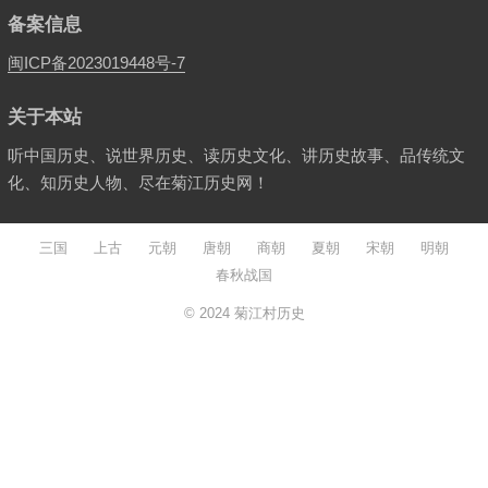
备案信息
闽ICP备2023019448号-7
关于本站
听中国历史、说世界历史、读历史文化、讲历史故事、品传统文
化、知历史人物、尽在菊江历史网！
三国
上古
元朝
唐朝
商朝
夏朝
宋朝
明朝
春秋战国
© 2024
菊江村历史