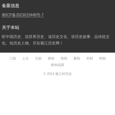
备案信息
闽ICP备2023019448号-7
关于本站
听中国历史、说世界历史、读历史文化、讲历史故事、品传统文
化、知历史人物、尽在菊江历史网！
三国
上古
元朝
唐朝
商朝
夏朝
宋朝
明朝
春秋战国
© 2024
菊江村历史