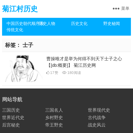
菊江村历史
菜单
中国历史朝代顺序表
历史人物
历史文化
野史秘闻
传统文化
标签：
士子
曹操唯才是举为何得不到天下士子之心
【[db:概要]】 菊江历史网
17
赞
180
阅读
网站导航
三国历史
三国名人
世界现代史
世界近代史
乡村野史
古代战争
后宫秘史
帝王野史
战史风云