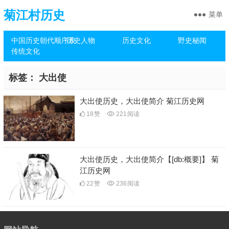
菊江村历史
菜单
中国历史朝代顺序表
历史人物
历史文化
野史秘闻
传统文化
标签：
大出使
大出使历史，大出使简介 菊江历史网
18
赞
221
阅读
大出使历史，大出使简介【[db:概要]】 菊
江历史网
22
赞
236
阅读