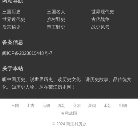
网站导航
三国历史
三国名人
世界现代史
世界近代史
乡村野史
古代战争
后宫秘史
帝王野史
战史风云
备案信息
闽ICP备2023019448号-7
关于本站
听中国历史、说世界历史、读历史文化、讲历史故事、品传统文
化、知历史人物、尽在菊江历史网！
三国
上古
元朝
唐朝
商朝
夏朝
宋朝
明朝
春秋战国
© 2024
菊江村历史