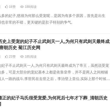
日
18
赞
189
阅读
么多的妃子,慈禧为何那么受宠呢，是因为有多个原因，首先是出生
得也非常的不错，更关键的是肚子特别的争气,
历史上受宠的妃子不止武则天一人,为何只有武则天最终成
唐朝历史 菊江历史网
日
23
赞
185
阅读
的妃子不止武则天一人,为何只有武则天最终成为了帝王，虽然说受宠
的多，可是大部分的宠妃基本上都是依靠皇帝，并不是两人之间相辅
两人一路的战斗,李世民在去世之后，李治登上皇位,实际上那个时候朝
利都在长孙无忌的手中，因此皇上就会处于一种孤立无援的状态,
雍正的妃子马氏很受宠爱,为何死后七年才下葬_清朝历史
网