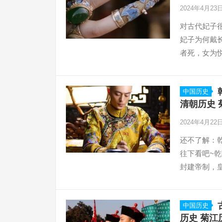
2024年4月23
对古代妃子
妃子为何戴
者死，女为
中国历史
清朝历史 
2024年4月22
还不了解：
往下看吧~
封建帝制，
中国历史
历史 菊江