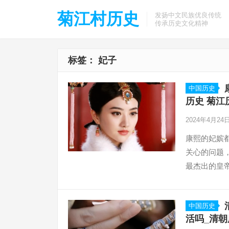
菊江村历史
发扬中文民族优良传统
传承历史文化精神
标签：
妃子
中国历史
历史 菊江
2024年4月24
康熙的妃嫔
关心的问题
最杰出的皇
中国历史
活吗_清朝