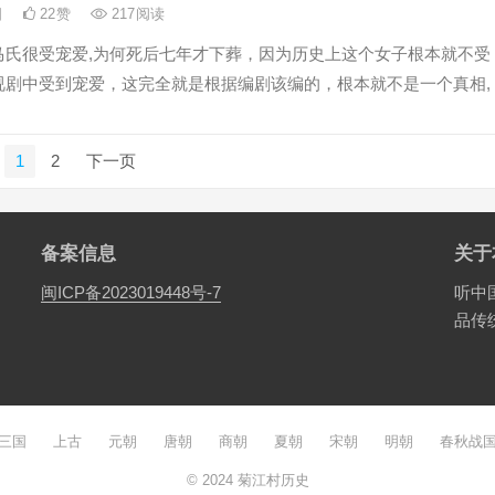
日
22
赞
217
阅读
马氏很受宠爱,为何死后七年才下葬，因为历史上这个女子根本就不受
视剧中受到宠爱，这完全就是根据编剧该编的，根本就不是一个真相,
1
2
下一页
备案信息
关于
闽ICP备2023019448号-7
听中
品传
三国
上古
元朝
唐朝
商朝
夏朝
宋朝
明朝
春秋战
© 2024
菊江村历史