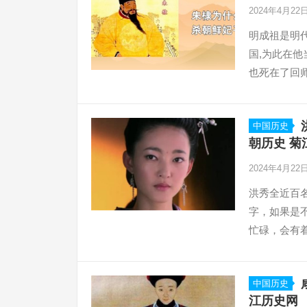
2024年4月22
明成祖是明
国,为此在
也死在了回师
中国历史
朝历史 菊
2024年4月22
洪秀全近百
字，如果是
忙碌，会有
走
中国历史
江历史网