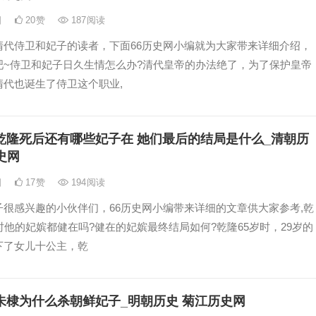
日
20
赞
187
阅读
清代侍卫和妃子的读者，下面66历史网小编就为大家带来详细介绍，
吧~侍卫和妃子日久生情怎么办?清代皇帝的办法绝了，为了保护皇帝
清代也诞生了侍卫这个职业,
乾隆死后还有哪些妃子在 她们最后的结局是什么_清朝历
史网
日
17
赞
194
阅读
子很感兴趣的小伙伴们，66历史网小编带来详细的文章供大家参考,乾
时他的妃嫔都健在吗?健在的妃嫔最终结局如何?乾隆65岁时，29岁的
下了女儿十公主，乾
朱棣为什么杀朝鲜妃子_明朝历史 菊江历史网