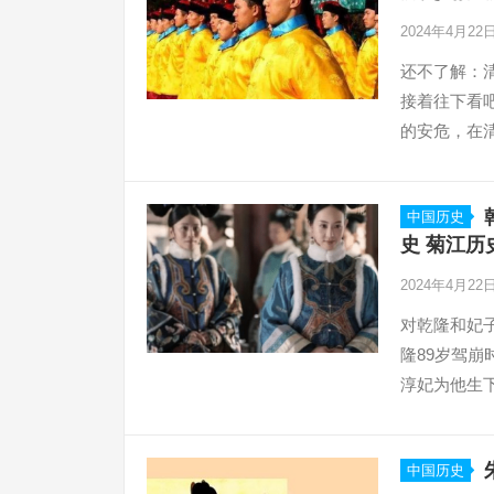
2024年4月22
还不了解：
接着往下看
的安危，在
中国历史
史 菊江历
2024年4月22
对乾隆和妃
隆89岁驾崩
淳妃为他生
中国历史