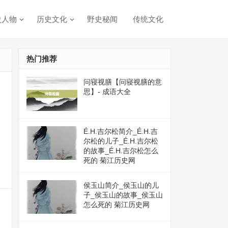
史人物
历史文化
野史秘闻
传统文化
热门推荐
问寝视膳【问寝视膳的意
思】- 成语大全
É.H.吉尔松简介_É.H.吉
尔松的儿子_É.H.吉尔松
的故事_É.H.吉尔松怎么
死的 菊江历史网
侯玉山简介_侯玉山的儿
子_侯玉山的故事_侯玉山
怎么死的 菊江历史网