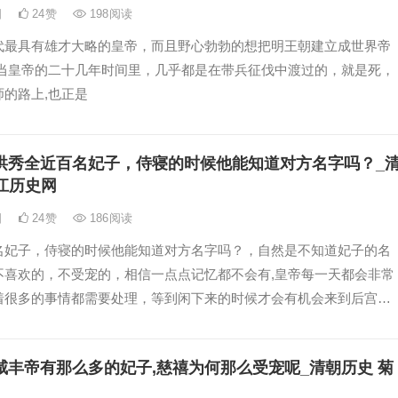
日
24
赞
198
阅读
代最具有雄才大略的皇帝，而且野心勃勃的想把明王朝建立成世界帝
他当皇帝的二十几年时间里，几乎都是在带兵征伐中渡过的，就是死，
的路上,也正是
洪秀全近百名妃子，侍寝的时候他能知道对方名字吗？_
江历史网
日
24
赞
186
阅读
名妃子，侍寝的时候他能知道对方名字吗？，自然是不知道妃子的名
不喜欢的，不受宠的，相信一点点记忆都不会有,皇帝每一天都会非常
着很多的事情都需要处理，等到闲下来的时候才会有机会来到后宫走
咸丰帝有那么多的妃子,慈禧为何那么受宠呢_清朝历史 菊