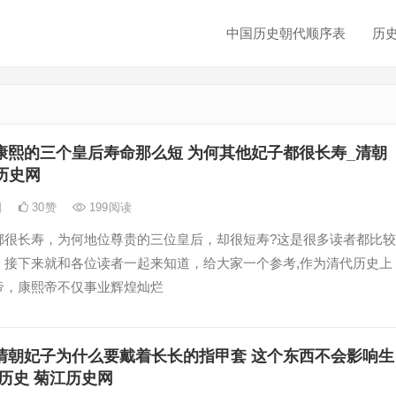
中国历史朝代顺序表
历
康熙的三个皇后寿命那么短 为何其他妃子都很长寿_清朝
历史网
日
30
赞
199
阅读
都很长寿，为何地位尊贵的三位皇后，却很短寿?这是很多读者都比较
，接下来就和各位读者一起来知道，给大家一个参考,作为清代历史上
帝，康熙帝不仅事业辉煌灿烂
清朝妃子为什么要戴着长长的指甲套 这个东西不会影响生
历史 菊江历史网