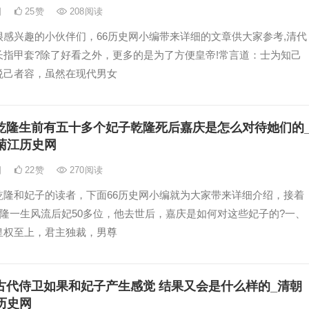
日
25
赞
208
阅读
很感兴趣的小伙伴们，66历史网小编带来详细的文章供大家参考,清代
长指甲套?除了好看之外，更多的是为了方便皇帝!常言道：士为知己
悦己者容，虽然在现代男女
乾隆生前有五十多个妃子乾隆死后嘉庆是怎么对待她们的
菊江历史网
日
22
赞
270
阅读
乾隆和妃子的读者，下面66历史网小编就为大家带来详细介绍，接着
乾隆一生风流后妃50多位，他去世后，嘉庆是如何对这些妃子的?一、
皇权至上，君主独裁，男尊
古代侍卫如果和妃子产生感觉 结果又会是什么样的_清朝
历史网