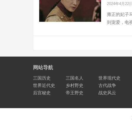
2024年4月22
雍正的妃子
到宠爱，电
文
章
分
页
网站导航
三国历史
三国名人
世界现代史
世界近代史
乡村野史
古代战争
后宫秘史
帝王野史
战史风云