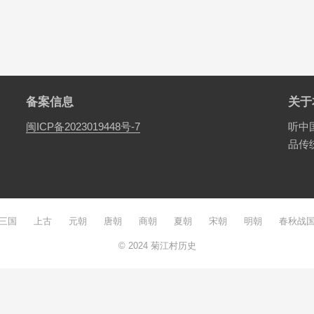
备案信息
关于
闽ICP备2023019448号-7
听中
品传
三国
上古
元朝
唐朝
商朝
夏朝
宋朝
明朝
春秋战
© 2024
菊江村历史