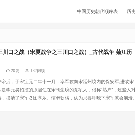
中国历史朝代顺序表
历
三川口之战（宋夏战争之三川口之战）_古代战争 菊江历
日
20
赞
182
阅读
称帝后，于宋宝元二年十一月，率军攻向宋延州境内的保安军,进攻宋
队是李元昊招揽的原居住在宋朝边境的党项人，俗称“熟户”，这些人
解，摸清了宋军贪图享乐、懦弱骄横，认为只要吓唬下宋军就会崩溃,