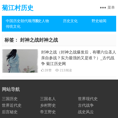
菊江村历史
菜单
中国历史朝代顺序表
历史人物
历史文化
野史秘闻
传统文化
标签：
封神之战封神之战
封神之战（封神之战爆发后，有哪六位圣人
亲自参战？实力最强的又是谁？）_古代战
争 菊江历史网
28
赞
213
阅读
网站导航
三国历史
三国名人
世界现代史
世界近代史
乡村野史
古代战争
后宫秘史
帝王野史
战史风云