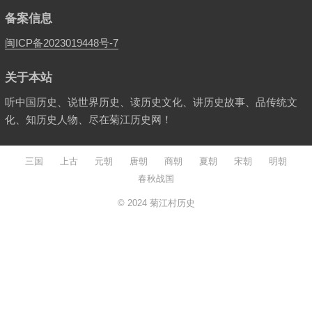
备案信息
闽ICP备2023019448号-7
关于本站
听中国历史、说世界历史、读历史文化、讲历史故事、品传统文
化、知历史人物、尽在菊江历史网！
三国
上古
元朝
唐朝
商朝
夏朝
宋朝
明朝
春秋战国
© 2024
菊江村历史