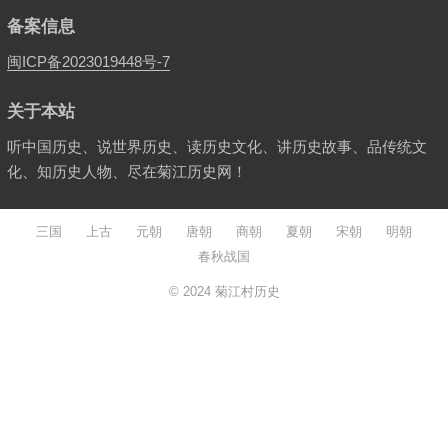
备案信息
闽ICP备2023019448号-7
关于本站
听中国历史、说世界历史、读历史文化、讲历史故事、品传统文
化、知历史人物、尽在菊江历史网！
三国
上古
元朝
唐朝
商朝
夏朝
宋朝
明朝
春秋战国
© 2024
菊江村历史