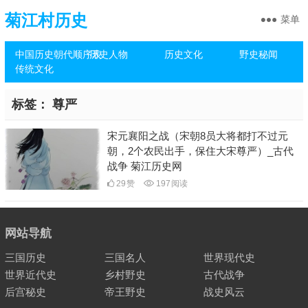
菊江村历史
菜单
中国历史朝代顺序表
历史人物
历史文化
野史秘闻
传统文化
标签：
尊严
宋元襄阳之战（宋朝8员大将都打不过元
朝，2个农民出手，保住大宋尊严）_古代
战争 菊江历史网
29
赞
197
阅读
网站导航
三国历史
三国名人
世界现代史
世界近代史
乡村野史
古代战争
后宫秘史
帝王野史
战史风云