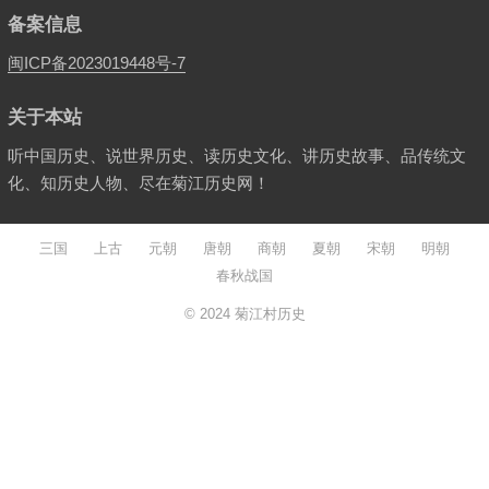
备案信息
闽ICP备2023019448号-7
关于本站
听中国历史、说世界历史、读历史文化、讲历史故事、品传统文
化、知历史人物、尽在菊江历史网！
三国
上古
元朝
唐朝
商朝
夏朝
宋朝
明朝
春秋战国
© 2024
菊江村历史