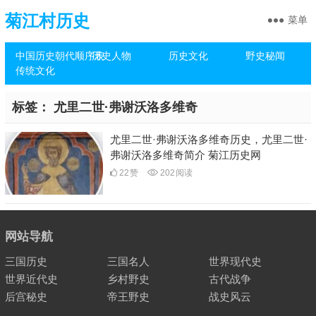
菊江村历史
菜单
中国历史朝代顺序表
历史人物
历史文化
野史秘闻
传统文化
标签：
尤里二世·弗谢沃洛多维奇
尤里二世·弗谢沃洛多维奇历史，尤里二世·
弗谢沃洛多维奇简介 菊江历史网
22
赞
202
阅读
网站导航
三国历史
三国名人
世界现代史
世界近代史
乡村野史
古代战争
后宫秘史
帝王野史
战史风云