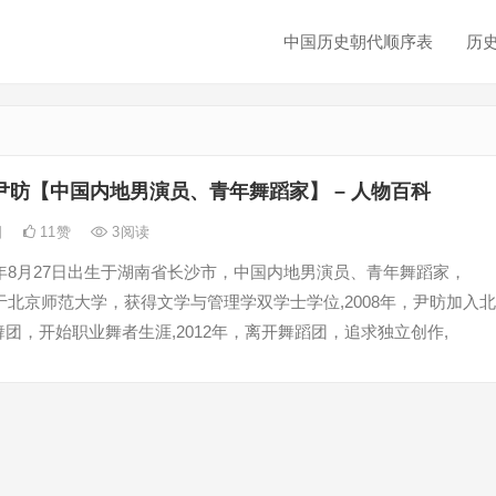
中国历史朝代顺序表
历
尹昉【中国内地男演员、青年舞蹈家】 – 人物百科
日
11
赞
3
阅读
6年8月27日出生于湖南省长沙市，中国内地男演员、青年舞蹈家，
业于北京师范大学，获得文学与管理学双学士学位,2008年，尹昉加入北
团，开始职业舞者生涯,2012年，离开舞蹈团，追求独立创作,