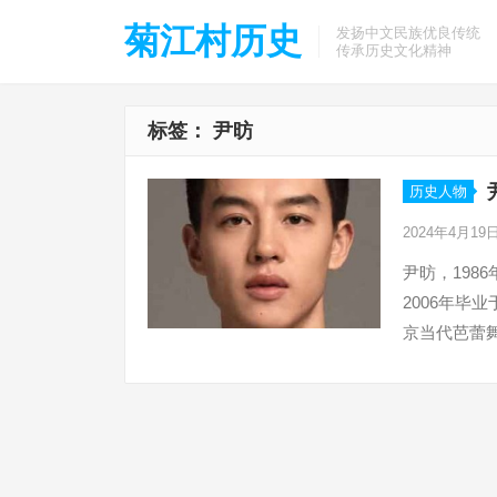
菊江村历史
发扬中文民族优良传统
传承历史文化精神
标签：
尹昉
历史人物
2024年4月19
尹昉，198
2006年毕
京当代芭蕾舞