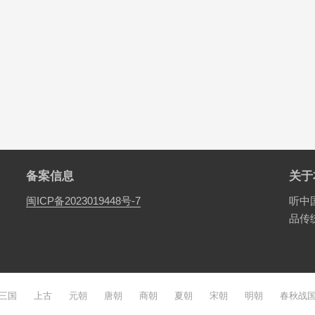
备案信息
关于
闽ICP备2023019448号-7
听中
品传
三国
上古
元朝
唐朝
商朝
夏朝
宋朝
明朝
春秋战