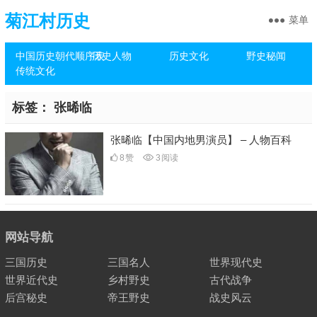
菊江村历史
菜单
中国历史朝代顺序表
历史人物
历史文化
野史秘闻
传统文化
标签：
张晞临
张晞临【中国内地男演员】 – 人物百科
8
赞
3
阅读
网站导航
三国历史
三国名人
世界现代史
世界近代史
乡村野史
古代战争
后宫秘史
帝王野史
战史风云