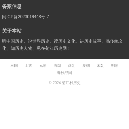
备案信息
闽ICP备2023019448号-7
关于本站
听中国历史、说世界历史、读历史文化、讲历史故事、品传统文
化、知历史人物、尽在菊江历史网！
三国
上古
元朝
唐朝
商朝
夏朝
宋朝
明朝
春秋战国
© 2024
菊江村历史