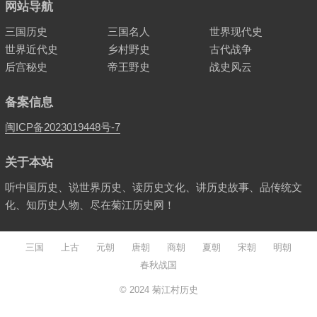
网站导航
三国历史
三国名人
世界现代史
世界近代史
乡村野史
古代战争
后宫秘史
帝王野史
战史风云
备案信息
闽ICP备2023019448号-7
关于本站
听中国历史、说世界历史、读历史文化、讲历史故事、品传统文
化、知历史人物、尽在菊江历史网！
三国
上古
元朝
唐朝
商朝
夏朝
宋朝
明朝
春秋战国
© 2024
菊江村历史