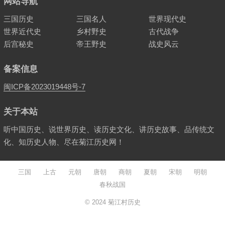
网站导航
三国历史
三国名人
世界现代史
世界近代史
乡村野史
古代战争
后宫秘史
帝王野史
战史风云
备案信息
闽ICP备2023019448号-7
关于本站
听中国历史、说世界历史、读历史文化、讲历史故事、品传统文
化、知历史人物、尽在菊江历史网！
三国
上古
元朝
唐朝
商朝
夏朝
宋朝
明朝
春秋战国
© 2024
菊江村历史