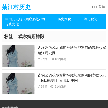
菊江村历史
菜单
中国历史朝代顺序表
历史人物
历史文化
野史秘闻
传统文化
标签：
忒尔姆斯神殿
古埃及的忒尔姆斯神殿与尼罗河的宗教仪式
菊江历史网
27
赞
182
阅读
古埃及的忒尔姆斯神殿与尼罗河的宗教仪式
【[db:概要]】 菊江历史网
29
赞
214
阅读