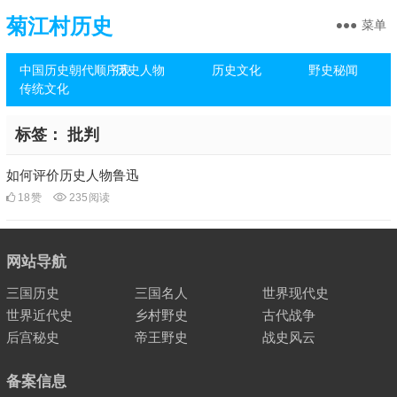
菊江村历史
菜单
中国历史朝代顺序表
历史人物
历史文化
野史秘闻
传统文化
标签：
批判
如何评价历史人物鲁迅
18
赞
235
阅读
网站导航
三国历史
三国名人
世界现代史
世界近代史
乡村野史
古代战争
后宫秘史
帝王野史
战史风云
备案信息