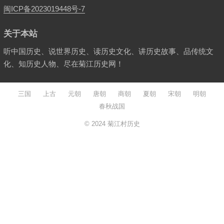
闽ICP备2023019448号-7
关于本站
听中国历史、说世界历史、读历史文化、讲历史故事、品传统文
化、知历史人物、尽在菊江历史网！
三国
上古
元朝
唐朝
商朝
夏朝
宋朝
明朝
春秋战国
© 2024
菊江村历史