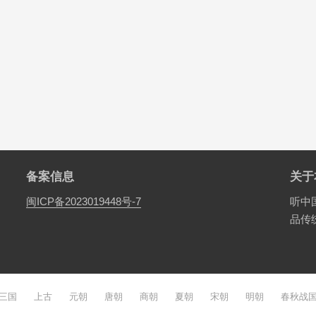
备案信息
关于
闽ICP备2023019448号-7
听中
品传
三国
上古
元朝
唐朝
商朝
夏朝
宋朝
明朝
春秋战