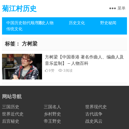
菊江村历史
菜单
中国历史朝代顺序表
历史人物
历史文化
野史秘闻
传统文化
标签：
方树梁
方树梁【中国香港 著名作曲人、编曲人及
音乐监制】 – 人物百科
9
赞
3
阅读
网站导航
三国历史
三国名人
世界现代史
世界近代史
乡村野史
古代战争
后宫秘史
帝王野史
战史风云