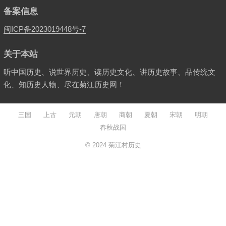
备案信息
闽ICP备2023019448号-7
关于本站
听中国历史、说世界历史、读历史文化、讲历史故事、品传统文
化、知历史人物、尽在菊江历史网！
三国
上古
元朝
唐朝
商朝
夏朝
宋朝
明朝
春秋战国
© 2024
菊江村历史