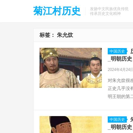
菊江村历史
发扬中文民族优良传统
传承历史文化精神
标签：
朱允炆
中国历史
_明朝历史
2024年4月24
对朱允炆很
正史几乎没
明王朝的第
中国历史
_明朝历史