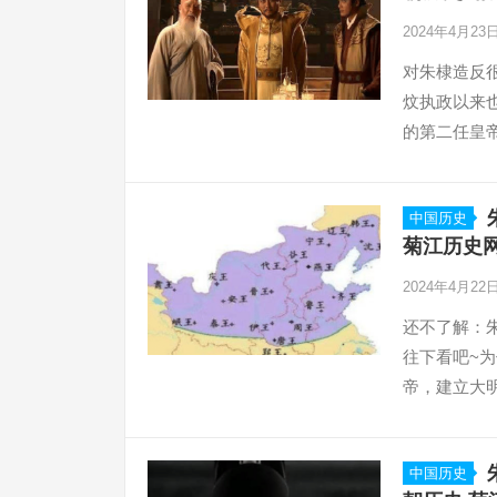
2024年4月23
对朱棣造反
炆执政以来
的第二任皇
中国历史
菊江历史
2024年4月22
还不了解：
往下看吧~为
帝，建立大明
中国历史