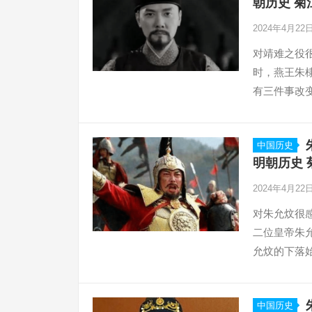
朝历史 菊
2024年4月22
对靖难之役
时，燕王朱
有三件事改
中国历史
明朝历史 
2024年4月22
对朱允炆很
二位皇帝朱
允炆的下落
中国历史