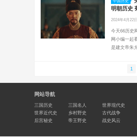
中国历史
明朝历史 
2024年4月22
今天66历
网小编一起
是建文帝朱
文
1
章
分
页
网站导航
三国历史
三国名人
世界现代史
世界近代史
乡村野史
古代战争
后宫秘史
帝王野史
战史风云