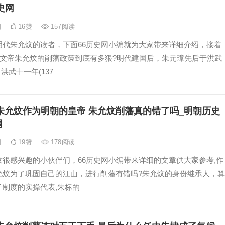
史网
日
16
赞
157
阅读
明代朱允炆的读者，下面66历史网小编就为大家带来详细介绍，接着
建文帝朱允炆的削藩政策到底有多狠?明代建国后，朱元璋先后于洪武
、洪武十一年(137
朱允炆作为明朝的皇帝 朱允炆削藩真的错了吗_明朝历史
网
日
19
赞
178
阅读
炆很感兴趣的小伙伴们，66历史网小编带来详细的文章供大家参考,作
允炆为了巩固自己的江山，进行削藩有错吗?朱允炆的身份继承人，算
子制度的实操代表,朱标的