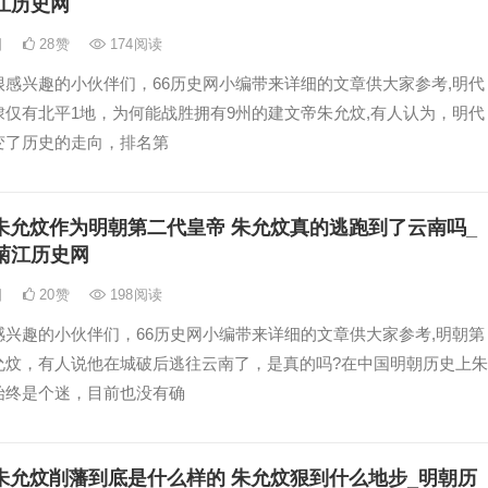
江历史网
日
28
赞
174
阅读
很感兴趣的小伙伴们，66历史网小编带来详细的文章供大家参考,明代
棣仅有北平1地，为何能战胜拥有9州的建文帝朱允炆,有人认为，明代
变了历史的走向，排名第
朱允炆作为明朝第二代皇帝 朱允炆真的逃跑到了云南吗_
菊江历史网
日
20
赞
198
阅读
感兴趣的小伙伴们，66历史网小编带来详细的文章供大家参考,明朝第
允炆，有人说他在城破后逃往云南了，是真的吗?在中国明朝历史上朱
始终是个迷，目前也没有确
朱允炆削藩到底是什么样的 朱允炆狠到什么地步_明朝历