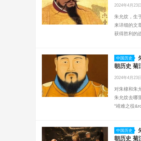
2024年4月23
朱允炆，生于
来详细的文
获得胜利的
中国历史
朝历史 菊
2024年4月23
对朱棣和朱
朱允炆去哪
“靖难之役&rd
中国历史
朝历史 菊