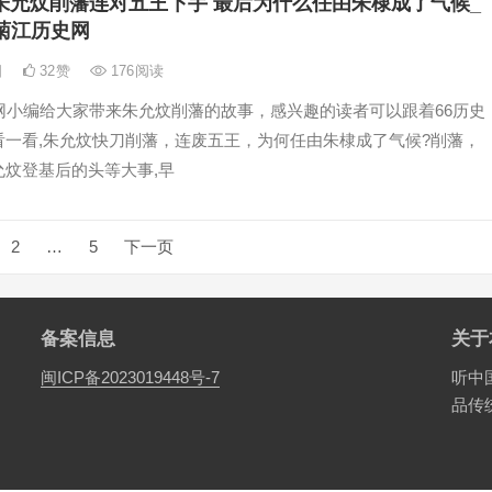
朱允炆削藩连对五王下手 最后为什么任由朱棣成了气候_
菊江历史网
日
32
赞
176
阅读
史网小编给大家带来朱允炆削藩的故事，感兴趣的读者可以跟着66历史
看一看,朱允炆快刀削藩，连废五王，为何任由朱棣成了气候?削藩，
允炆登基后的头等大事,早
2
…
5
下一页
备案信息
关于
闽ICP备2023019448号-7
听中
品传