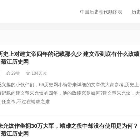
中国历史朝代顺序表
历
历史上对建文帝四年的记载那么少 建文帝到底有什么政绩
 菊江历史网
日
29
赞
184
阅读
感兴趣的小伙伴们，66历史网小编带来详细的文章供大家参考,历史上
有记载的建文帝朱允炆的四年，他的政绩究竟如何?建文帝朱允炆，大
二任皇帝,不过在靖康之难
朱允炆作坐拥30万大军，靖难之役中却没有使用是为何？
 菊江历史网