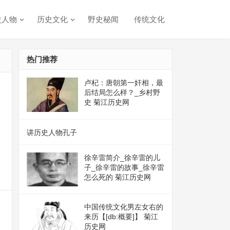
史人物
历史文化
野史秘闻
传统文化
热门推荐
卢杞：唐朝第一奸相，最
后结局怎么样？_乡村野
史 菊江历史网
讲历史人物孔子
徐辛雷简介_徐辛雷的儿
子_徐辛雷的故事_徐辛雷
怎么死的 菊江历史网
中国传统文化男左女右的
来历【[db:概要]】 菊江
历史网