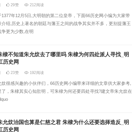
日
29
赞
212
阅读
1377年12月5日,大明朝的第二位皇帝，下面66历史网小编为大家带
章介绍,历史上著名的朝廷与藩王之间的战争其实并不多，更别提藩王
战争更为少数,在明
朱棣不知道朱允炆去了哪里吗 朱棣为何四处派人寻找_明
江历史网
日
23
赞
192
阅读
允炆很感兴趣的小伙伴们，66历史网小编带来详细的文章供大家参考,
里了，朱棣其实心知肚明，可朱棣为何还要四处寻找?建文帝朱允炆在
quo
朱允炆治国也算是仁慈之君 朱棣为什么还要选择造反_明
江历史网