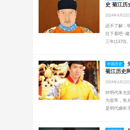
史 菊江历
2024年4月22
还不了解：
往下看吧~
三年(1370)
中国历史
菊江历史
2024年4月22
对明代朱允
为皇帝，朱
是明代嫡长