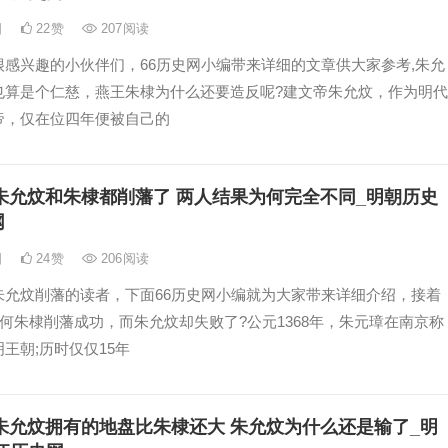
日
22
赞
207
阅读
很感兴趣的小伙伴们，66历史网小编带来详细的文章供大家参考,朱允
也算是个仁慈，燕王朱棣为什么还要造反呢?建文帝朱允炆，作为明代
帝，仅在位四年便被自己的
朱允炆和朱棣都削藩了 两人结果为何完全不同_明朝历史
网
日
24
赞
206
阅读
朱允炆削藩的读者，下面66历史网小编就为大家带来详细介绍，接着
何朱棣削藩成功，而朱允炆却失败了?公元1368年，朱元璋在南京称
王朝;历时仅仅15年
朱允炆拥有的地盘比朱棣还大 朱允炆为什么还是输了_明