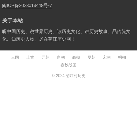
闽ICP备2023019448号-7
关于本站
听中国历史、说世界历史、读历史文化、讲历史故事、品传统文
化、知历史人物、尽在菊江历史网！
三国
上古
元朝
唐朝
商朝
夏朝
宋朝
明朝
春秋战国
© 2024
菊江村历史