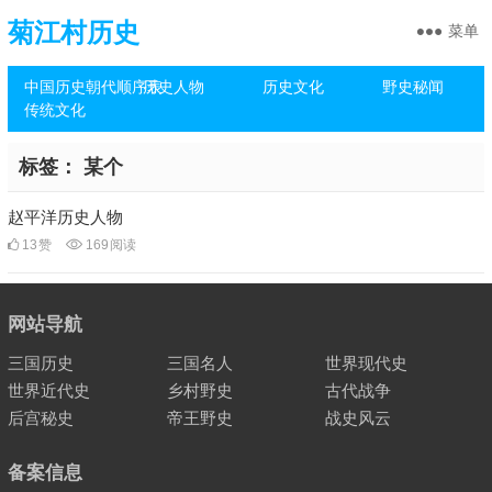
菊江村历史
菜单
中国历史朝代顺序表
历史人物
历史文化
野史秘闻
传统文化
标签：
某个
赵平洋历史人物
13
赞
169
阅读
网站导航
三国历史
三国名人
世界现代史
世界近代史
乡村野史
古代战争
后宫秘史
帝王野史
战史风云
备案信息