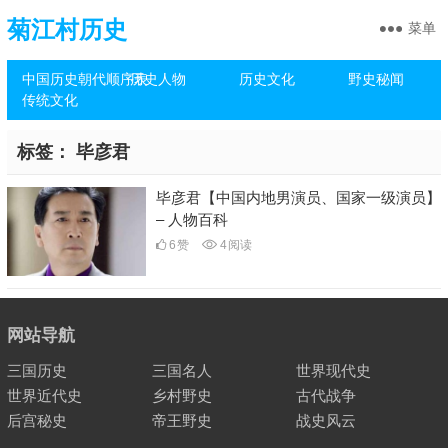
菊江村历史
菜单
中国历史朝代顺序表
历史人物
历史文化
野史秘闻
传统文化
标签：
毕彦君
毕彦君【中国内地男演员、国家一级演员】
– 人物百科
6
赞
4
阅读
网站导航
三国历史
三国名人
世界现代史
世界近代史
乡村野史
古代战争
后宫秘史
帝王野史
战史风云