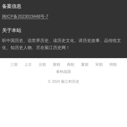
备案信息
闽ICP备2023019448号-7
关于本站
听中国历史、说世界历史、读历史文化、讲历史故事、品传统文
化、知历史人物、尽在菊江历史网！
三国
上古
元朝
唐朝
商朝
夏朝
宋朝
明朝
春秋战国
© 2024
菊江村历史