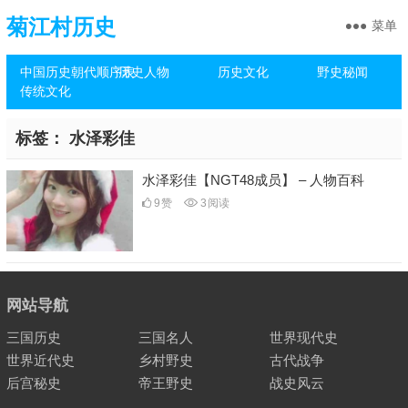
菊江村历史
菜单
中国历史朝代顺序表
历史人物
历史文化
野史秘闻
传统文化
标签：
水泽彩佳
水泽彩佳【NGT48成员】 – 人物百科
9
赞
3
阅读
网站导航
三国历史
三国名人
世界现代史
世界近代史
乡村野史
古代战争
后宫秘史
帝王野史
战史风云