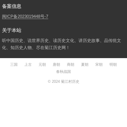
备案信息
闽ICP备2023019448号-7
关于本站
听中国历史、说世界历史、读历史文化、讲历史故事、品传统文
化、知历史人物、尽在菊江历史网！
三国
上古
元朝
唐朝
商朝
夏朝
宋朝
明朝
春秋战国
© 2024
菊江村历史