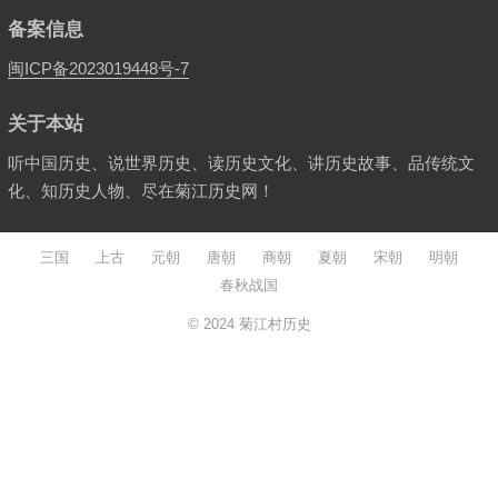
备案信息
闽ICP备2023019448号-7
关于本站
听中国历史、说世界历史、读历史文化、讲历史故事、品传统文
化、知历史人物、尽在菊江历史网！
三国
上古
元朝
唐朝
商朝
夏朝
宋朝
明朝
春秋战国
© 2024
菊江村历史