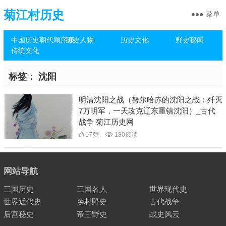
菊江村历史
菜单
中国历史朝代顺序表
历史人物
历史文化
野史秘闻
传统文化
标签：
沈阳
明清沈阳之战（努尔哈赤的沈阳之战：歼灭
7万明军，一天攻克辽东重镇沈阳）_古代
战争 菊江历史网
17
赞
180
阅读
网站导航
三国历史
三国名人
世界现代史
世界近代史
乡村野史
古代战争
后宫秘史
帝王野史
战史风云