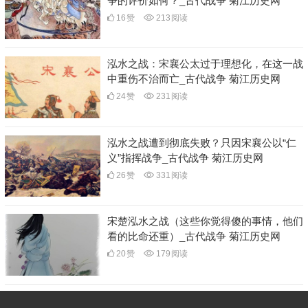
争的评价如何？_古代战争 菊江历史网
16
赞
213
阅读
泓水之战：宋襄公太过于理想化，在这一战
中重伤不治而亡_古代战争 菊江历史网
24
赞
231
阅读
泓水之战遭到彻底失败？只因宋襄公以“仁
义”指挥战争_古代战争 菊江历史网
26
赞
331
阅读
宋楚泓水之战（这些你觉得傻的事情，他们
看的比命还重）_古代战争 菊江历史网
20
赞
179
阅读