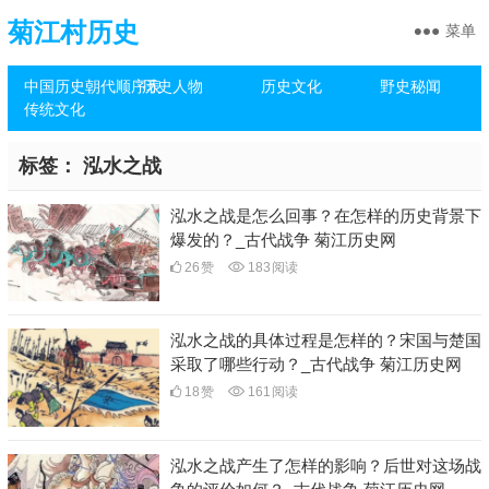
菊江村历史
菜单
中国历史朝代顺序表
历史人物
历史文化
野史秘闻
传统文化
标签：
泓水之战
泓水之战是怎么回事？在怎样的历史背景下
爆发的？_古代战争 菊江历史网
26
赞
183
阅读
泓水之战的具体过程是怎样的？宋国与楚国
采取了哪些行动？_古代战争 菊江历史网
18
赞
161
阅读
泓水之战产生了怎样的影响？后世对这场战