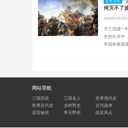
世界历史
何灭不了波
2024年4月20
灭亡强盛一
史的长河中
帝国和奥斯
建立起了一
斯曼帝国却
文
章
分
页
网站导航
三国历史
三国名人
世界现代史
世界近代史
乡村野史
古代战争
后宫秘史
帝王野史
战史风云