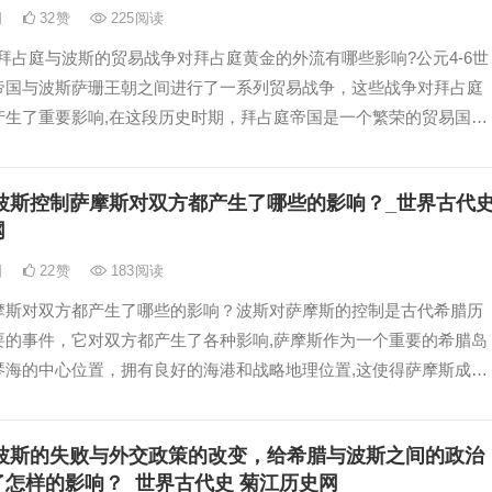
日
32
赞
225
阅读
纪拜占庭与波斯的贸易战争对拜占庭黄金的外流有哪些影响?公元4-6世
帝国与波斯萨珊王朝之间进行了一系列贸易战争，这些战争对拜占庭
产生了重要影响,在这段历史时期，拜占庭帝国是一个繁荣的贸易国
在国际贸易中扮演着重要角色,
波斯控制萨摩斯对双方都产生了哪些的影响？_世界古代
网
日
22
赞
183
阅读
摩斯对双方都产生了哪些的影响？波斯对萨摩斯的控制是古代希腊历
要的事件，它对双方都产生了各种影响,萨摩斯作为一个重要的希腊岛
琴海的中心位置，拥有良好的海港和战略地理位置,这使得萨摩斯成为
的贸易枢纽和航运中心,
波斯的失败与外交政策的改变，给希腊与波斯之间的政治
了怎样的影响？_世界古代史 菊江历史网