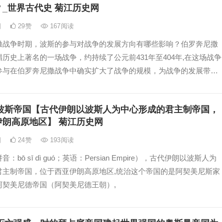
_世界古代史 菊江历史网
日
29
赞
167
阅读
撒战争时期，波斯的参与对战争的发展方向有哪些影响？伯罗奔尼撒
历史上著名的一场战争，约持续了公元前431年至404年,在这场战争
参与在伯罗奔尼撒战争中确实扩大了战争的规模，为战争的发展带来
和不确定性,
波斯帝国【古代伊朗以波斯人为中心形成的君主制帝国，
伊朗高原地区】 菊江历史网
日
24
赞
193
阅读
：bō sī dì guó；英语：Persian Empire），古代伊朗以波斯人为
君主制帝国，位于西亚伊朗高原地区,统治这个帝国的是阿契美尼斯家
阿契美尼德帝国（阿契美尼德王朝）,