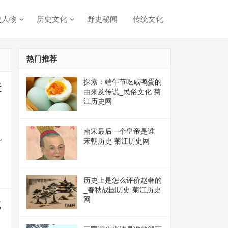
史人物
历史文化
野史秘闻
传统文化
热门推荐
探索：端午节吃咸鸭蛋的
近
由来及传说_民俗文化 菊
江历史网
南宋最后一个皇帝是谁_
儿
宋朝历史 菊江历史网
,
历史上是怎么评价赵奢的
_春秋战国历史 菊江历史
网
流