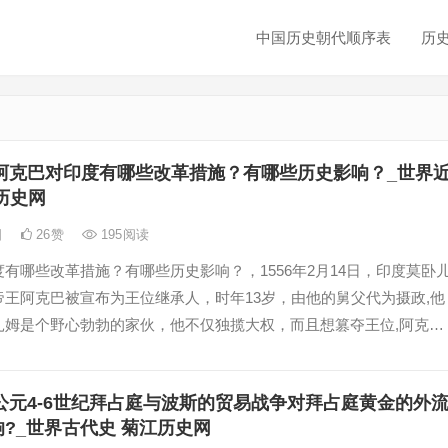
中国历史朝代顺序表
历
阿克巴对印度有哪些改革措施？有哪些历史影响？_世界
历史网
日
26
赞
195
阅读
有哪些改革措施？有哪些历史影响？，1556年2月14日，印度莫卧
帝王阿克巴被宣布为王位继承人，时年13岁，由他的舅父代为摄政,他
扎姆是个野心勃勃的家伙，他不仅独揽大权，而且想篡夺王位,阿克巴
夺回大权，命令他的舅父到圣地麦加退隐,阿克巴终于自己独力执政了
公元4-6世纪拜占庭与波斯的贸易战争对拜占庭黄金的外
?_世界古代史 菊江历史网