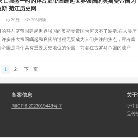
灭亡强盛一时的拜占庭帝国建起世界强国的奥斯曼帝国为
斯 菊江历史网
日
30
赞
206
阅读
时的拜占庭帝国建起世界强国的奥斯曼帝国为何灭不了波斯,在人类历
，许多伟大帝国崛起和衰落的过程无疑成为人们关注的焦点，拜占庭
曼帝国是两个具有重要历史地位的帝国，前者在古罗马帝国的遗产上
个持久强盛的国家，而后者则成为了东方伊斯兰文明的象征,然而，奥
无法彻底征
1
2
下一页
备案信息
关于
闽ICP备2023019448号-7
听中
品传