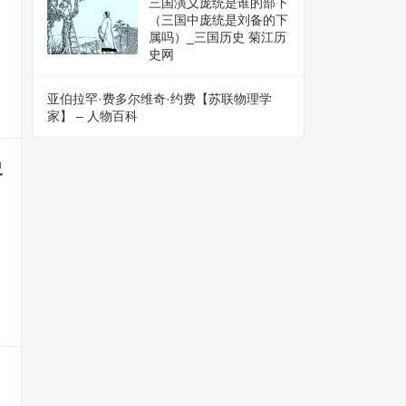
三国演义庞统是谁的部下
（三国中庞统是刘备的下
属吗）_三国历史 菊江历
史网
亚伯拉罕·费多尔维奇·约费【苏联物理学
家】 – 人物百科
史