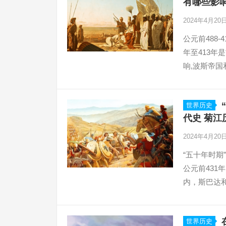
有哪些影响
2024年4月20
公元前488
年至413
响,波斯帝
和策略
世界历史
代史 菊江
2024年4月20
“五十年时期
公元前431
内，斯巴达
了深远的影响
世界历史