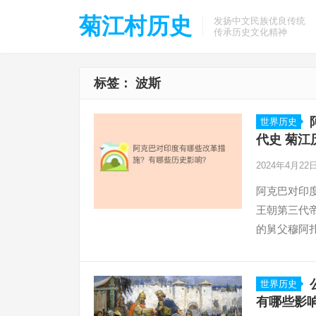
菊江村历史
发扬中文民族优良传统
传承历史文化精神
标签：
波斯
世界历史
代史 菊江
2024年4月22
阿克巴对印度
王朝第三代
的舅父穆阿
18岁时，他
世界历史
有哪些影响