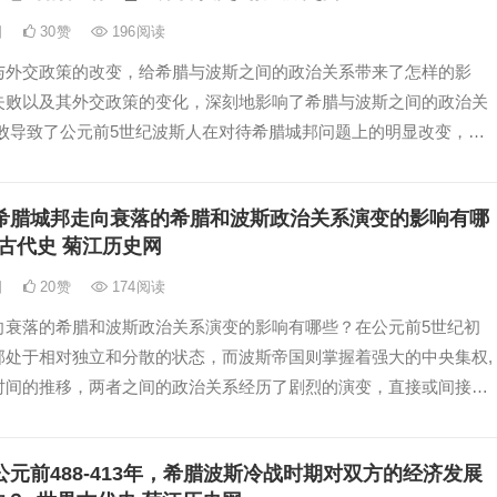
日
30
赞
196
阅读
与外交政策的改变，给希腊与波斯之间的政治关系带来了怎样的影
失败以及其外交政策的变化，深刻地影响了希腊与波斯之间的政治关
失败导致了公元前5世纪波斯人在对待希腊城邦问题上的明显改变，这
略的改变,
希腊城邦走向衰落的希腊和波斯政治关系演变的影响有哪
古代史 菊江历史网
日
20
赞
174
阅读
向衰落的希腊和波斯政治关系演变的影响有哪些？在公元前5世纪初
邦处于相对独立和分散的状态，而波斯帝国则掌握着强大的中央集权,
时间的推移，两者之间的政治关系经历了剧烈的演变，直接或间接地
的衰落产生了深远的影响,
公元前488-413年，希腊波斯冷战时期对双方的经济发展