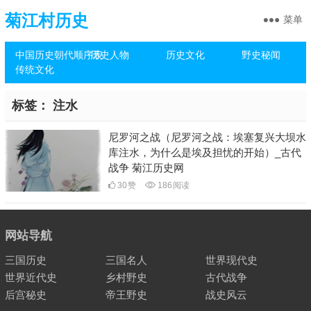
菊江村历史
菜单
中国历史朝代顺序表
历史人物
历史文化
野史秘闻
传统文化
标签：
注水
尼罗河之战（尼罗河之战：埃塞复兴大坝水
库注水，为什么是埃及担忧的开始）_古代
战争 菊江历史网
30
赞
186
阅读
网站导航
三国历史
三国名人
世界现代史
世界近代史
乡村野史
古代战争
后宫秘史
帝王野史
战史风云