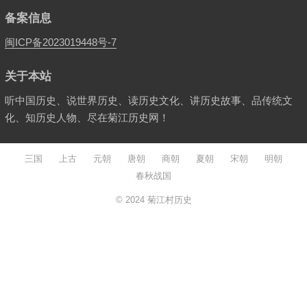
备案信息
闽ICP备2023019448号-7
关于本站
听中国历史、说世界历史、读历史文化、讲历史故事、品传统文
化、知历史人物、尽在菊江历史网！
三国
上古
元朝
唐朝
商朝
夏朝
宋朝
明朝
春秋战国
© 2024
菊江村历史